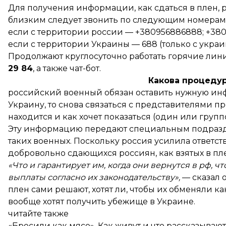
Для получения информации, как сдаться в плен
близким следует звонить по следующим номерам
если с территории россии — +380956886888; +38
если с территории Украины — 688 (только с украи
Продолжают круглосуточно работать горячие лин
29 84
, а также
чат-бот
.
Какова процедур
российский военный обязан оставить нужную инфо
Украину, то снова связаться с представителями п
находится и как хочет показаться (один или групп
Эту информацию передают специальным подраз
таких военных. Поскольку россия усилила ответст
добровольно сдающихся россиян, как взятых в пле
«Что и гарантирует им, когда они вернутся в рф, ч
выплаты согласно их законодательству»,
— сказал 
плен сами решают, хотят ли, чтобы их обменяли к
вообще хотят получить убежище в Украине.
читайте также
«Бросили как мясо». Как живут и что рассказываю