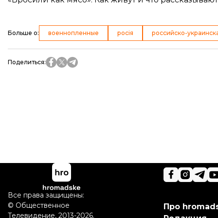
Больше о
:
военнопленные
росія
российско-украинск
Поделиться
:
Все права защищены:
©
Общественное
Про hromad
Телевидение
,
2013-2026.