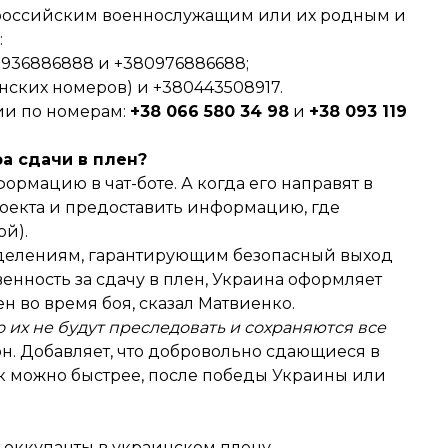
, российским военнослужащим или их родным и
:
0936886888 и +380976886688;
нских номеров) и +380443508917.
ии по номерам:
+38 066 580 34 98
и
+38 093 119
а сдачи в плен?
рмацию в чат-боте. А когда его направят в
роекта и предоставить информацию, где
ой).
делениям, гарантирующим безопасный выход
венность за сдачу в плен, Украина оформляет
н во время боя, сказал Матвиенко.
то их не будут преследовать и сохраняются все
он. Добавляет, что добровольно сдающиеся в
ак можно быстрее, после победы Украины или
т оккупанты в украинском плену