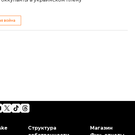
ая война
ske
Структура
Магазин