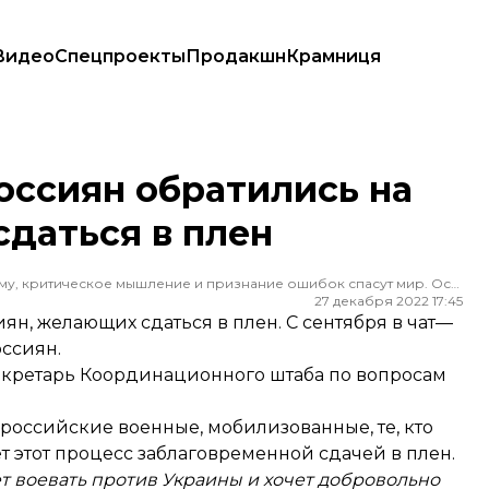
Видео
Спецпроекты
Продакшн
Крамниця
 сдаться в плен
россиян обратились на
сдаться в плен
Редактор ленты новостей hromadske. Считаю, что уважение к каждому, критическое мышление и признание ошибок спасут мир. Особенно люблю новости о науке и космос
27 декабря 2022 17:45
иян, желающих сдаться в плен. С сентября в чат—
оссиян.
кретарь Координационного штаба по вопросам
 российские военные, мобилизованные, те, кто
 этот процесс заблаговременной сдачей в плен.
ет воевать против Украины и хочет добровольно