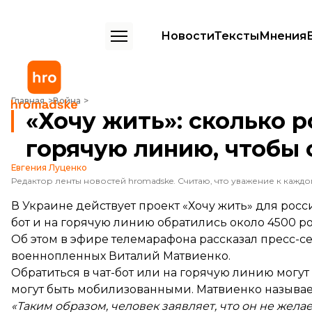
Новости
Тексты
Мнения
«Хочу жить»: сколько россиян обратились на горячую линию, чтобы
Главная
Война
«Хочу жить»: сколько 
горячую линию, чтобы 
Евгения Луценко
В Украине действует проект «Хочу жить» для росс
бот и на горячую линию обратились около 4500 р
Об этом в эфире телемарафона
рассказал
пресс-се
военнопленных Виталий Матвиенко.
Обратиться в чат-бот или на горячую линию могут
могут быть мобилизованными. Матвиенко называет
«Таким образом, человек заявляет, что он не жела