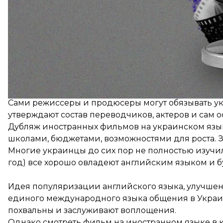
Для начала нормы этого законопроекта противо
языка как государственного»: количество сеансов
10% от общего количества (параграф 5, ч. 6 ст. 23).
Не говоря уже о том, что дубляж англоязычных ф
Сами режиссеры и продюсеры могут обязывать ук
утверждают состав переводчиков, актеров и сам
Дубляж иностранных фильмов на украинском язык
школами, бюджетами, возможностями для роста. З
Многие украинцы до сих пор не полностью изучили
год) все хорошо овладеют английским языком и б
Идея популяризации английского языка, улучшен
единого международного языка общения в Украин
похвальны и заслуживают воплощения.
Однако смотреть фильм на иностранном языке в ки