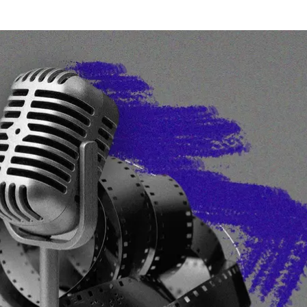
hromadske
 подал в Верховную Раду законопроект №9432 о 
дакции (которая еще может измениться до второго 
влиять на количество и качество контента на госуд
от украинского дубляжа в кинотеатрах и предусматр
раины будут показывать с оригинальной аудиодоро
уже с 2025 года: тогда кинотеатры будут транслиро
.
о не так с новым законом?