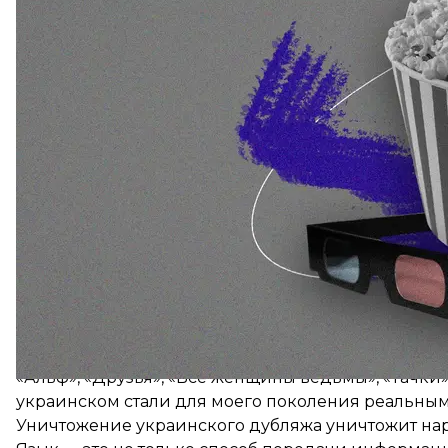
Украинский кинематограф сам не создаст новый б
произойдет только тогда, когда государство само
Каким образом? Есть несколько пунктов:
через госзаказ на украинские детские фильмы;
через создание привлекательных экономических
поддерживая прокат и перевод украинских фильм
Успех «Мавки» должен стать не исключением, а 
иностранных фильмов в оригинале — со всеми ню
сленгом, архаической и профессиональной лексик
Украинцы с 2022 года начали массово отказыватьс
привычки — смотреть украинский контент, подде
Люди продолжают обращаться к украинскому язык
это, а не забирать возможности.
Идеальный ин
Кинодубляж на украинском языке сыграл ведущую
«Альф», «Друзья», «Все женщины ведьмы», «Тачки»
украинском стали для моего поколения реальным 
Уничтожение украинского дубляжа уничтожит на