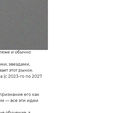
ования украинского
, не может превышать
производителями.
ляже и обычно
ми, звездами,
ает этот рынок.
 (с 2023-го по 2027
признание его как
м — все эти идеи
не обучение, а