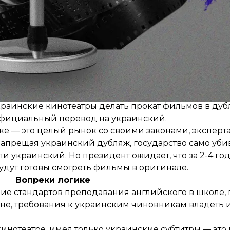
речат Закону Украины «Об обеспечении функционир
 на языке оригинала, отличным от государственного
ильмов регулируется контрактами с киностудиями-
раинские кинотеатры делать прокат фильмов в дуб
 официальный перевод на украинский.
е — это целый рынок со своими законами, эксперта
апрещая украинский дубляж, государство само убив
 украинский. Но президент ожидает, что за 2-4 года
удут готовы смотреть фильмы в оригинале.
Вопреки логике
ие стандартов преподавания английского в школе, 
е, требования к украинским чиновникам владеть и
нотеатре, имея только украинские субтитры — это 