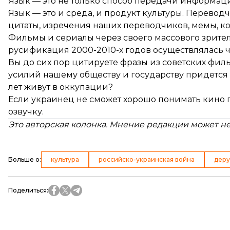
Язык — это не только способ передачи информации
Язык — это и среда, и продукт культуры. Перево
цитаты, изречения наших переводчиков, мемы, к
Фильмы и сериалы через своего массового зрите
русификация 2000-2010-х годов осуществлялась 
Вы до сих пор цитируете фразы из советских филь
усилий нашему обществу и государству придется
лет живут в оккупации?
Если украинец не сможет хорошо понимать кино п
озвучку.
Это авторская колонка. Мнение редакции может не
Больше о
:
культура
российско-украинская война
дер
Поделиться
: