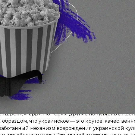
ум в индустрии украинских фильмов, как обещает 
 начнет инвестировать и поддерживать эту индустри
 условий для режиссеров и продюсеров;
ов за границей.
первым шагом к созданию этого обещанного минист
ансами значения слов, синонимами, фразеологизма
ой, терминами требует соответствующего знания р
я от русского и улучшать знания родного языка, ф
рживать украинскую озвучку, слушать украинскую м
у, они жаждут украинского контента. Задача госуд
струмент для укрепления культуры
 роль в дерусификации поколения 1990-2000-х год
, «Шрек», «Гарри Поттер» и другие популярные гол
образцом, что украинское — это крутое, качественн
работанный механизм возрождения украинской кул