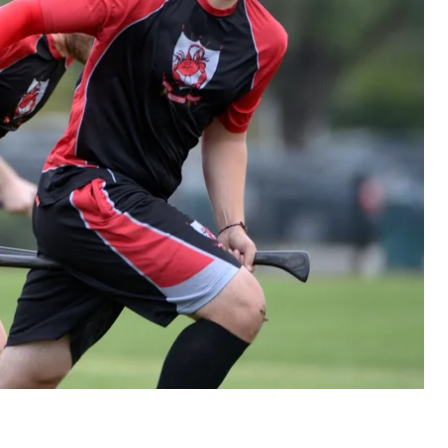
писательницы Джоан Роулинг из—за ее позиции в
сшей лиги квиддича (MLQ)
.
ра нового названия для реальной версии
ольких месяцев, чтобы принять решение.
ирали исследования, чтобы подготовиться к
м и юристами по торговым маркам касательно
ить название как можно плавно
», — сказала глава