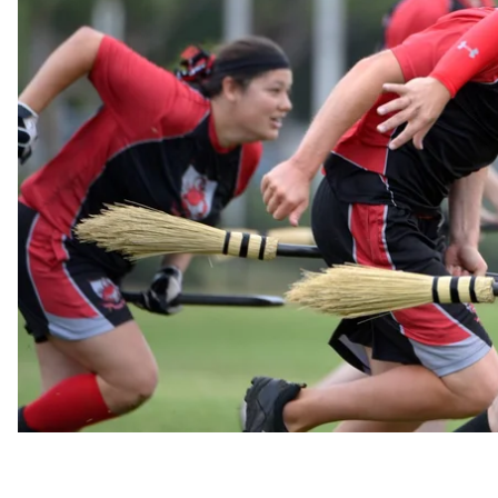
правами, а также желание дистанцироваться от 
отношении трансгендеров.
Об этом говорится в заявлениях
US Quidditch
и
Вы
Организации объявили, что начали процесс выбо
квиддича и проведут ряд опросов в течение неск
«
Последний год или около того, обе лиги тихо соб
переходу, и вели широкие дискуссии друг с друго
того, как мы можем работать вместе, чтобы измен
MLQ Аманда Даллас.