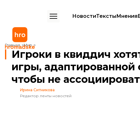
Новости
Тексты
Мнения
Игроки в квиддич хотят изменить название игры, адаптированной с
Главная
Мир
Игроки в квиддич хотя
игры, адаптированной 
чтобы не ассоциироват
Ирина Ситникова
Редактор ленты новостей