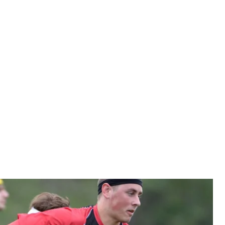
имме, штат Флорида, 12 апреля 2013 года
n M. Ebenhack
 игры из вселенной «Гарри Поттера» ㅡ хотят
ди причин называют проблемы с авторскими