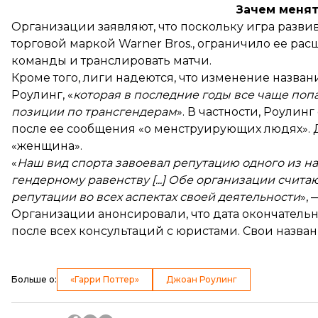
Зачем менят
Организации заявляют, что поскольку игра разви
торговой маркой Warner Bros., ограничило ее рас
команды и транслировать матчи.
Кроме того, лиги надеются, что изменение назва
Роулинг, «
которая в последние годы все чаще поп
позиции по трансгендерам
». В частности, Роулинг
после ее сообщения «о менструирующих людях». Д
«женщина».
«
Наш вид спорта завоевал репутацию одного из н
гендерному равенству [...] Обе организации счит
репутации во всех аспектах своей деятельности
»,
Организации анонсировали, что дата окончательн
после всех консультаций с юристами. Свои назван
Больше о
:
«Гарри Поттер»
Джоан Роулинг