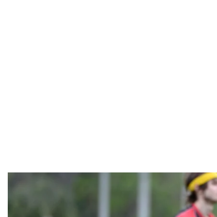
Матч чемпионата мира по квиддичу в Кисс
AP Photo/Phela
Две лиги по квиддичу ㅡ вымышленной спортивной
изменить название для ее реальной версии. Сре