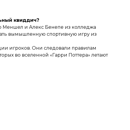
льный квиддич?
р Меншел и Алекс Бенепе из колледжа
ать вымышленную спортивную игру из
ции игроков. Они следовали правилам
орых во вселенной «Гарри Поттера» летают