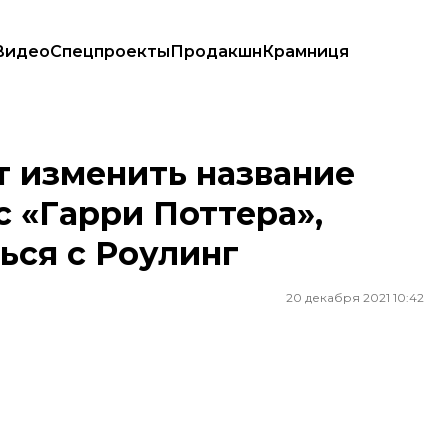
Видео
Спецпроекты
Продакшн
Крамниця
 «Гарри Поттера», чтобы не ассоциироваться с Роулинг
т изменить название
с «Гарри Поттера»,
ься с Роулинг
20 декабря 2021 10:42