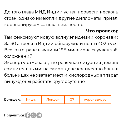
До того глава МИД Индии успел провести несколь
стран, однако имеют ли другие дипломаты, привл
коронавирусом ㅡ пока неизвестно.
Что происхо
Там фиксируют новую волну эпидемии коронавирус
За 30 апреля в Индии
обнаружили
почти 402 тыся
Всего в стране выявили 19,5 миллиона случаев заб
осложнений.
Эксперты отмечают, что реальная ситуация демон
сомнительными: на самом деле количество больн
больницах не хватает мест и кислородных аппара
вынуждены работать круглосуточно.
Больше о
:
Индия
Лондон
G7
коронавирус
Поделиться
: