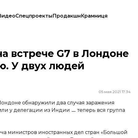
Видео
Спецпроекты
Продакшн
Крамниця
яцию. У двух людей подтвердили COVID-19
а встрече G7 в Лондоне
. У двух людей
05 мая 2021 17:34
 Лондоне обнаружили два случая заражения
ли у делегации из Индии ㅡ теперь вся группа
реча министров иностранных дел стран «Большой