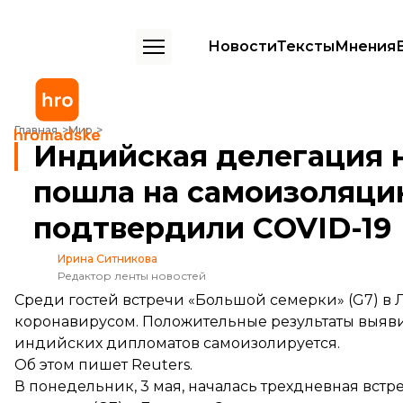
Новости
Тексты
Мнения
Индийская делегация на встрече G7 в Лондоне пошла на самоизол
Главная
Мир
Индийская делегация н
пошла на самоизоляцию
подтвердили COVID-19
Ирина Ситникова
Редактор ленты новостей
Среди гостей встречи «Большой семерки» (G7) в
коронавирусом. Положительные результаты выяви
индийских дипломатов самоизолируется.
Об этом
пишет
Reuters.
В понедельник, 3 мая, началась трехдневная вст