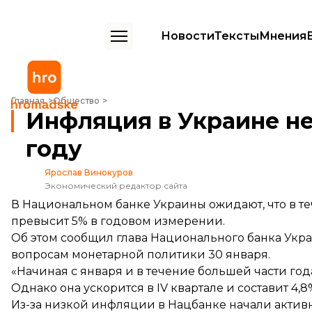
Новости
Тексты
Мнения
Инфляция в Украине не превысит 5% в 2020 году
Главная
Общество
Инфляция в Украине не
году
Ярослав Винокуров
Экономический редактор сайта
В Национальном банке Украины ожидают, что в т
превысит 5% в годовом измерении.
Об этом сообщил глава Национального банка Укр
вопросам монетарной политики 30 января.
«Начиная с января и в течение большей части года
Однако она ускорится в IV квартале и составит 4,
Из-за низкой инфляции в Нацбанке начали активно