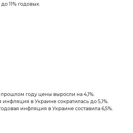
а до
11% годовых
.
в прошлом году цены выросли на
4,1%
.
ая инфляция в Украине сократилась
до 5,1%
.
а годовая инфляция в Украине
составила 6,5%
.