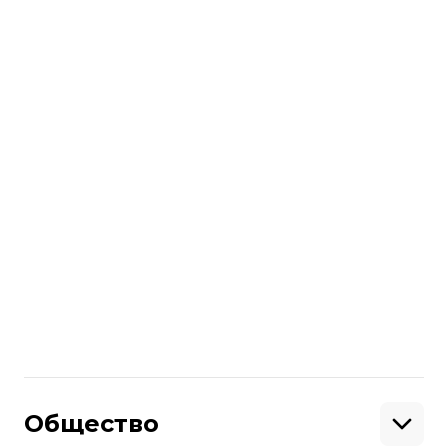
убирать.
Что касается приведенных вами
случаев, то она никого не унижала, нет
призывов или оскорблений, это в
рамках политической или
гуманитарной дискуссии.
Больше о
:
телевидение
журналистика
Юлия Мендель
Временно оккупированные территории
Поделиться
:
Общество