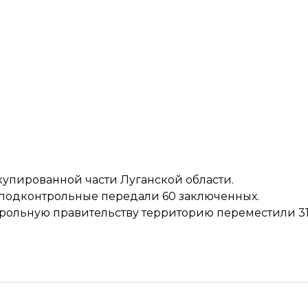
купированной части Луганской области.
а подконтрольные
передали 60 заключенных
.
нтрольную правительству территорию переместили 3