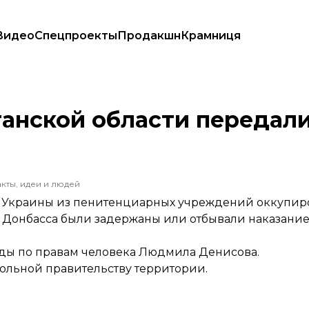
Видео
Спецпроекты
Продакшн
Крамниця
анской области передали
кты, идеи и людей
ан Украины из пенитенциарных учреждений оккупир
и Донбасса были задержаны или отбывали наказани
ды по правам человека Людмила Денисова.
рольной правительству территории.