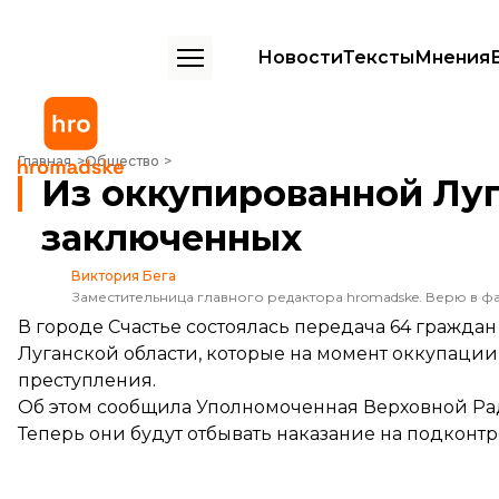
Новости
Тексты
Мнения
Из оккупированной Луганской области передали 64 заключенных
Главная
Общество
Из оккупированной Луг
заключенных
Виктория Бега
Заместительница главного редактора hromadske. Верю в фа
В городе Счастье состоялась передача 64 гражд
Луганской области, которые на момент оккупаци
преступления.
Об этом сообщила Уполномоченная Верховной Ра
Теперь они будут отбывать наказание на подконт