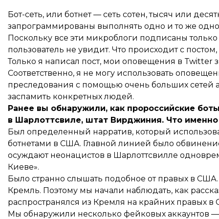
Бот-сеть, или ботнет — сеть сотен, тысяч или деся
запрограммированы выполнять одно и то же одн
Поскольку все эти микроблоги подписаны только 
пользователь не увидит. Что происходит с постом,
Только я написал пост, мои оповещения в Twitter 
Соответственно, я не могу использовать оповещени
преследования с помощью очень больших сетей а
заспамить конкретных людей.
Ранее вы обнаружили, как пророссийские боты
в Шарлоттсвиле, штат Вирджиния. Что именно
Был определенный нарратив, который использов
ботнетами в США. Главной линией было обвинение
осуждают неонацистов в Шарлоттсвилле одновре
Киеве».
Было странно слышать подобное от правых в США. 
Кремль. Поэтому мы начали наблюдать, как расск
распространялся из Кремля на крайних правых в 
Мы обнаружили несколько фейковых аккаунтов — 