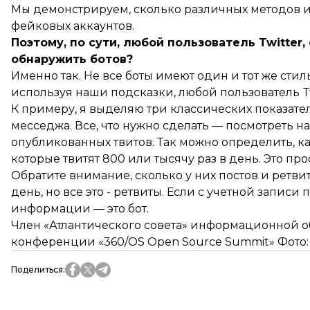
Мы демонстрируем, сколько различных методов
фейковых аккаунтов.
Поэтому, по сути, любой пользователь Twitter
обнаружить ботов?
Именно так. Не все боты имеют один и тот же стил
используя наши подсказки, любой пользователь Tw
К примеру, я выделяю три классических показател
месседжа. Все, что нужно сделать — посмотреть н
опубликованных твитов. Так можно определить, ка
которые твитят 800 или тысячу раз в день. Это п
Обратите внимание, сколько у них постов и ретвит
день, но все это - ретвиты. Если с учетной записи
информации — это бот.
Член «Атлантического совета» информационной 
конференции «360/OS Open Source Summit» Фото:
Поделиться
: