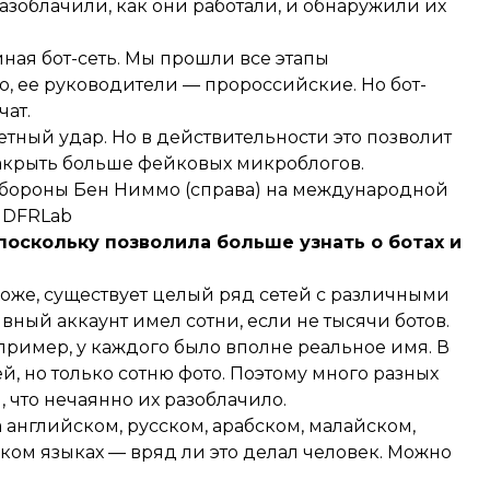
азоблачили, как они работали, и обнаружили их
иная бот-сеть. Мы прошли все этапы
о, ее руководители — пророссийские. Но бот-
чат.
етный удар. Но в действительности это позволит
 закрыть больше фейковых микроблогов.
обороны Бен Ниммо (справа) на международной
 DFRLab
поскольку позволила больше узнать о ботах и
оже, существует целый ряд сетей с различными
вный аккаунт имел сотни, если не тысячи ботов.
ример, у каждого было вполне реальное имя. В
, но только сотню фото. Поэтому много разных
что нечаянно их разоблачило.
 английском, русском, арабском, малайском,
ом языках — вряд ли это делал человек. Можно