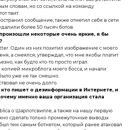
вым словам, но со ссылкой на команду
от твит.
остранил сообщение, также отметил себя в сети
далили более 50 тысяч ботов.
» произошли некоторые очень яркие, я бы
?
itter. Один из них похитил изображение с моего
еня, а смеялся, утверждал, что мне якобы платит
езно, как будто кто-то просто играл.
й копией микроблога моего босса, и начали
было уже не так смешно.
твовал не очень долго.
 кто пишет о дезинформации в Интернете, и
почему именно ваша организация стала
blica о Шарлотсвилле, а также на нашу первую
можно сделать только промежуточные выводы.
 был тем самым ботнетом, который ранее атаковал