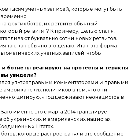
тков тысяч учетных записей, которые могут быть
овременно.
на других ботов, их ретвиты обычный
 который ретвитят? К примеру, целью стал я.
затапливают буквально сотни новых ретвитов.
я так, как обычно это делаю. Итак, это форма
втоматических учетных записей, чтобы
 и ботнеты реагируют на протесты и теракты
 вы увидели?
ался ультраправыми комментаторами и правыми
 американских политиков в том, что они
менно цитирую, «поддерживают неонацистов в
Зато именно это с марта 2014 транслирует
аз об украинских и американских нацистах
Соединенных Штатах.
ботов, которые распространяли это сообщение.