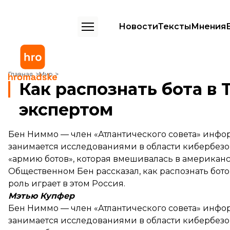
Новости
Тексты
Мнения
Как распознать бота в Twitter — интервью с экспертом
Главная
Мир
Как распознать бота в 
экспертом
Бен Ниммо — член «Атлантического совета» инфо
занимается исследованиями в области кибербез
«армию ботов», которая вмешивалась в американс
Общественном Бен рассказал, как распознать бото
роль играет в этом Россия.
Мэтью Купфер
Бен Ниммо — член «Атлантического совета» инфо
занимается исследованиями в области кибербез