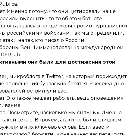
ublica.
нет. Именно потому, что они цитировали наше
осили выяснить что-то об этом ботнете.
 использовался в конце июля против журналистки
ины российскими войсками. Так мы определили,
атаки на тех, кто писал о России.
обороны Бен Ниммо (справа) на международной
 DFRLab
ективными они были для достижения этой
лец микроблога в Twitter, на который происходит
ные оповещения буквально бесятся. Ежесекундно
зователей ретвитнули вас.
ает. Это также мешает работать, ведь оповещения
гивание.
нас. Посмотрите, насколько мы сильны». Именно
ют такой сетью. Впрочем, атаки не были слишком
ужили в них ключевые слова. Если ввести
уску этой бот-сети, и она начнет вас ретвитить.