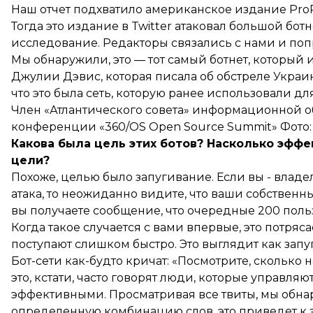
Наш отчет подхватило американское издание ProP
Тогда это издание в Twitter атаковал большой бот
исследование. Редакторы связались с нами и попр
Мы обнаружили, это — тот самый ботнет, который
Джулии Дэвис, которая писала об обстреле Укра
что это была сеть, которую ранее использовали для 
Член «Атлантического совета» информационной 
конференции «360/OS Open Source Summit» Фото:
Какова была цель этих ботов? Насколько эфф
цели?
Похоже, целью было запугивание. Если вы - владе
атака, то неожиданно видите, что ваши собствен
вы получаете сообщение, что очередные 200 поль
Когда такое случается с вами впервые, это потряс
поступают слишком быстро. Это выглядит как запу
Бот-сети как-будто кричат: «Посмотрите, сколько 
это, кстати, часто говорят люди, которые управля
эффективными. Просматривая все твиты, мы обнар
определенную комбинацию слов, это приведет к зап