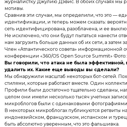
журналистку Джулию Дэвис. В обоих случаях мы р
мотивы.
Сравнив эти случаи, мы определили, что это — ед
идентификации, и теперь можем сказать: вероятн
сеть идентифицирована, разоблачена, и ее выклю
Не исключено, что они будут пытаться нанести отв
нам загрузить больше данных об их сети, а затем
Член «Атлантического совета» информационной 
конференции «360/OS Open Source Summit» Фото:
Вы говорили, что атака не была эффективной, 
удалить их. Какие еще выводы вы сделали?
Мы обнаружили масштаб некоторых бот-сетей. Пох
стилями, которые работают вместе. Один коллекти
Профили были достаточно тщательно сделаны, нап
целом они имели несколько тысяч учетных записей
микроблогов были с одинаковыми фотографиями, 
В некоторых микроблогах публикуются ретвиты на
индонезийском, французском, испанском и турецк
быть абсолютно уверенным, что это фальшивка.