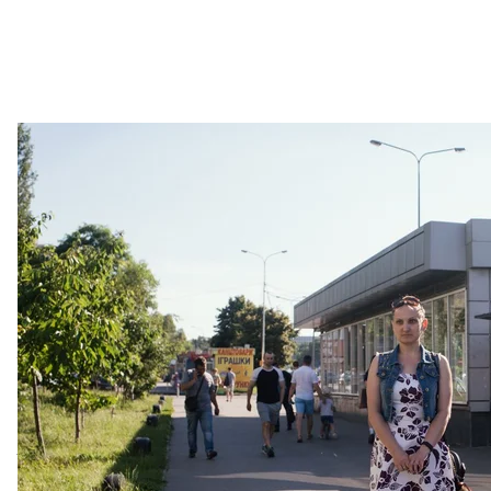
В поступлении в вуз Наталье помогла золотая медаль, а
Екатерина Цареградская, переводчик с английс
университете. В 2006 году поступила в Киевс
осталась на некоторое время там преподавать
работает по специальности.
Первый раз я поступала сразу после окончания ш
лингвистический университет и НАУ (Националь
баллов. Оказалось, что я не была достаточно подг
были хорошие оценки. Я была уверена, что должн
заведения. Задания были совсем другие, не такие,
тому же я тогда выбирала институты сама, заносил
дополнительные сложности.