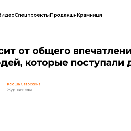
Видео
Спецпроекты
Продакшн
Крамниця
ории людей, которые поступали до и после внедрения ВНО
исит от общего впечатлен
дей, которые поступали 
Ксюша Савоскина
Журналистка