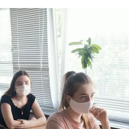
ависимого оценивания, первым экзаменом была математика, Киев, 2
Анастасия Власова/hromadske
го независимого оценивания, которое в этом году 
17 июля — зарегистрировались около 380 тыс. участ
ь. Мы собрали истории людей, которые рассказали 
после.
***
нальном университете имени Тараса Шевченко. П
дом из Зоринска (Луганская область), поступила
еский университет в Алчевске.
ний. У меня была медаль после 11 классов, поэтому
зали, что экзамены я сдавать не буду, у меня буде
циональном университете имени Владимира Даля, с
 по 12-балльной системе, то меня берут туда только 
ся, мне не говорили, какой формат, продолжительнос
ольной программе. Это было достаточно стрессово, п
н, нам сказали все вещи оставить. В аудитории выда