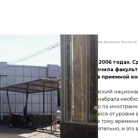
 также то, что в то время специальность «прикладная физика» была н
Анастасия Власова/hromadske
***
кого. Поступала дважды: в 2005 и 2006 годах. 
кий политехнический институт, окончила факульт
. В 2014 году была наблюдателем в приемной ко
колы. Я тогда сдавала экзамены в Киевский национ
ный авиационный университет) и не набрала необх
отовленной. Несмотря на то, что именно по иностран
а поступить. Но уровень школы отличался от уровня
 как мы делали в школе. Многих тем к тому времени 
а документы сама, все делала самостоятельно, и это 