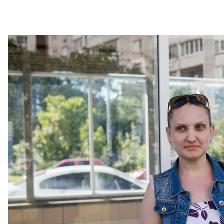
Наталья Русинчук в 2005 году поступала на прикл
После этого я поехала проходить собеседование в
сказали, что собеседование будет проходить в о
украинский язык. Тогда мне было еще сложно об
представителем учебного заведения был для меня 
находились в разных городах, мне пришлось мног
волнения. В общем, очень много нервов ушло на
Специальность «прикладная физика», как и сейчас
вопрос. Меня взяли просто за то, что я была золот
Сейчас я уже пять лет работаю в отборочной коми
завидую им по-доброму. Я вообще из маленького г
Киеве, но я не решилась. Мне трудно было оцени
было еще и потому, что я не верила в свои силы.
в Киеве, оренду жилья, а еще и надо было подстра
о чем не жалею, работаю в университете Шевченко