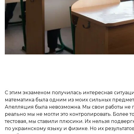
всем одинаковые ручки. Экзамен проходил в виде 
С этим экзаменом получилась интересная ситуация, 
математика была одним из моих сильных предмет
Апелляция была невозможна. Мы свои работы не по
реально мы не могли это контролировать. Более тог
тестовая, мы ставили плюсики. Их нельзя подвергн
по украинскому языку и физике. Но их результато