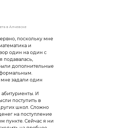
ета в Алчевске
нервно, поскольку мне
математика и
вор один на один с
я подавалась,
о были дополнительные
 формальным.
р мне задали один
 абитуриенты. И
ысли поступить в
других школ. Сложно
 денег на поступление
м пункте. Сейчас я ни
сходить на пробное,