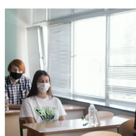
В Украине стартовала основная сессия внешнего нез
В Украине продолжается основная сессия внешне
под угрозой. На основную сессию — с 25 июня по 
ожидание результатов — довольно стрессовая вещ
поступления в университеты в разные годы: до и 
Наталья Русинчук, работает в Киевском нацио
году. Сдавала экзамены при университете. Ро
физику в Донбасский государственный технич
Я подавала документы в несколько учебных заведе
государственном техническом университете мне ска
собеседование. В другом, Восточноукраинском на
сдам экзамен по математике более чем на 9 баллов
одного экзамена. Но я не знала, к чему готовить
вопросы. Сказали только, что экзамен будет по шк
знаешь, что тебя ждет. Когда мы пришли на экзаме