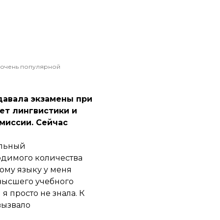
е очень популярной
Сдавала экзамены при
ет лингвистики и
миссии. Сейчас
альный
одимого количества
ному языку у меня
 высшего учебного
я просто не знала. К
вызвало