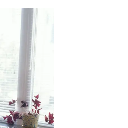
5 июня 2020 года
из—за COVID—19 было
ников. Тестирование и
о своем опыте
оступала в 2005
 на прикладную
 в Донбасском
т только
казали, что если я
на основе этого
ть и примерные
оскольку ты не
ли по листочку, дали