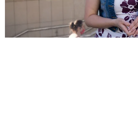
посмотреть, как это происходит, понять свой балл
поступить в более престижное учебное заведение