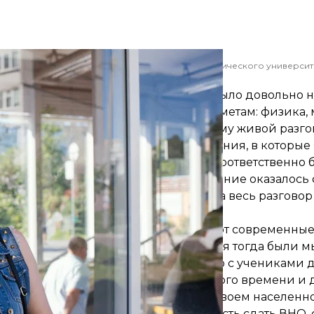
адную физику Донбасского государственного технического университ
Анастасия Власова/hromadske
 Донбасский университет. Это тоже было довольно 
дин день одновременно по трем предметам: физика, 
щаться с незнакомыми людьми, поэтому живой разго
стрессом. К тому же учебные заведения, в которые 
о ездить, искать, где переночевать. Соответственн
 вступительную кампанию. Собеседование оказалось
, тогда была не очень популярной. За весь разгово
ой медалисткой.
ссии и наблюдаю за тем, как поступают современные
ородка в Луганской области, и у меня тогда были м
ть свой уровень знаний по сравнению с учениками 
 Кроме того пришлось бы потратить много времени и
ховаться, чтобы сдавать экзамены в своем населенно
. Но если бы я тогда имела возможность сдать ВНО, 