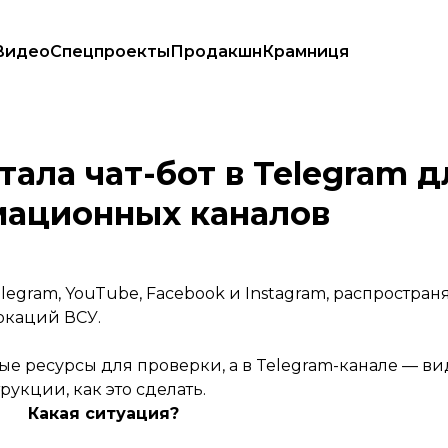
Видео
Спецпроекты
Продакшн
Крамниця
дезинформационных каналов
ала чат-бот в Telegram д
мационных каналов
legram, YouTube, Facebook и Instagram, распростра
окаций ВСУ.
ные ресурсы для проверки, а в Telegram-канале — 
укции, как это сделать.
Какая ситуация?