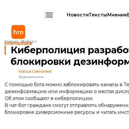
Новости
Тексты
Мнения
Киберполиция разработала чат-бот в Telegram для блокировки 
Главная
Война
Киберполиция разработ
блокировки дезинфор
Ксюша Савоскина
Журналистка
С помощью бота можно заблокировать каналы в Te
дезинформацию или информацию о местах дисл
Об этом
сообщают
в киберполиции.
В чат-бот граждане смогут отправлять обнаружен
блокировке диверсионные ресурсы и читать инстр