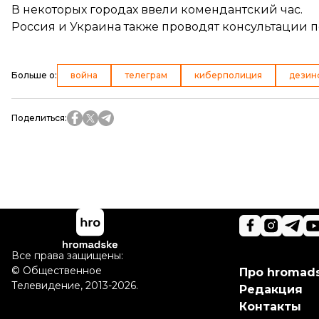
В некоторых городах
ввели
комендантский час.
Россия и Украина также
проводят консультации
п
Больше о
:
война
телеграм
киберполиция
дезин
Поделиться
:
Все права защищены:
©
Общественное
Про hromad
Телевидение
,
2013-2026.
Редакция
Контакты