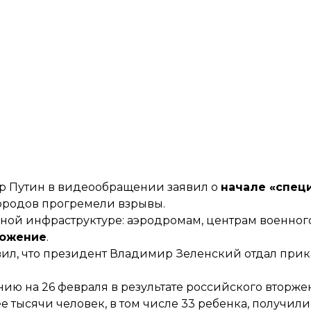
ир Путин в видеообращении заявил о
начале «спец
ородов прогремели взрывы.
нной инфраструктуре: аэродромам, центрам военног
ложение
.
вил
, что президент Владимир Зеленский отдал прик
нию на 26 февраля в результате российского вторж
ее тысячи человек, в том числе 33 ребенка, получили