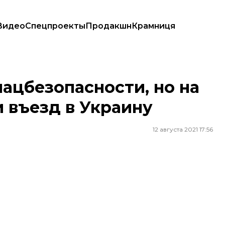
Видео
Спецпроекты
Продакшн
Крамниця
или въезд в Украину
нацбезопасности, но на
и въезд в Украину
12 августа 2021 17:56