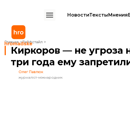
Новости
Тексты
Мнения
Киркоров — не угроза нацбезопасности, но на три года ему запрет
Главная
Лайфстайл
Киркоров — не угроза 
три года ему запретил
Олег Павлюк
журналіст-міжнародник