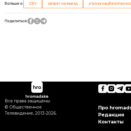
Больше о
:
СБУ
запрет на въезд
угроза нацбезопасно
Поделиться
:
Все права защищены:
©
Общественное
Про hromad
Телевидение
,
2013-2026.
Редакция
Контакты