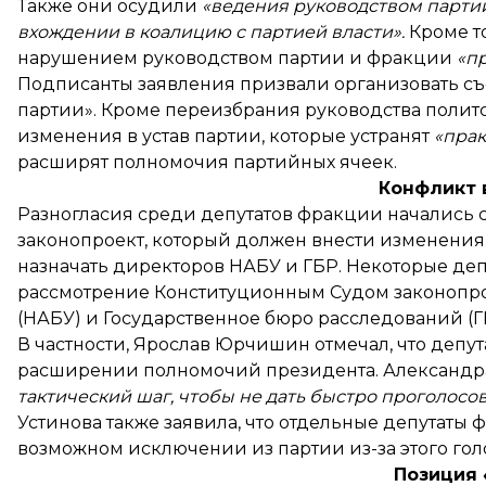
Также они осудили
«ведения руководством парти
вхождении в коалицию с партией власти».
Кроме т
нарушением руководством партии и фракции
«п
Подписанты заявления призвали организовать съе
партии». Кроме переизбрания руководства политс
изменения в устав партии, которые устранят
«пра
расширят полномочия партийных ячеек.
Конфликт 
Разногласия среди депутатов фракции начались с 
законопроект, который должен внести изменения
назначать директоров НАБУ и ГБР. Некоторые деп
рассмотрение Конституционным Судом законопр
(НАБУ) и Государственное бюро расследований (Г
В частности, Ярослав Юрчишин
отмечал
, что деп
расширении полномочий президента. Александра 
тактический шаг, чтобы не дать быстро проголосо
Устинова также
заявила
, что отдельные депутат
возможном исключении из партии из-за этого гол
Позиция 