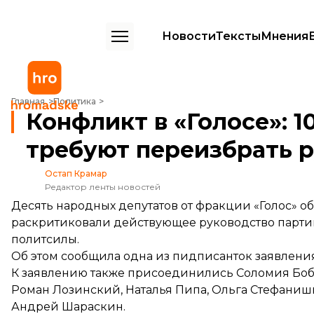
Новости
Тексты
Мнения
Конфликт в «Голосе»: 10 депутатов от фракции требуют переизбра
Главная
Политика
Конфликт в «Голосе»: 1
требуют переизбрать 
Остап Крамар
Редактор ленты новостей
Десять народных депутатов от фракции «Голос» о
раскритиковали действующее руководство партии
политсилы.
Об этом
сообщила
одна из пидписанток заявления
К заявлению также присоединились Соломия Боб
Роман Лозинский, Наталья Пипа, Ольга Стефани
Андрей Шараскин.