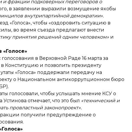
и и фракции подковерных переговоров о
ого, в заявлении выразили возмущение якобы
ринципов внутрипартийной демократии».
зд «Голоса», чтобы «оздоровить ситуацию в
илы, во время съезда предлагают внести
ктику принятия решений одним человеком»
и
в «Голосе»
голосования в Верховной Раде 16 марта за
 в Конституцию и позволить президенту
утаты «Голоса» поддержали передачу на
оекту о Национальном антикоррупционном бюро
БР).
утаты голосовали, чтобы услышать мнение КСУ о
Устинова отмечает, что это был
«технический и
вать провластный законопроект».
ы фракции получили предупреждение о
осования.
«Голоса»