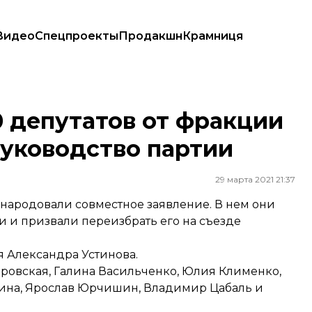
Видео
Спецпроекты
Продакшн
Крамниця
ть руководство партии
0 депутатов от фракции
руководство партии
29 марта 2021 21:37
бнародовали совместное заявление. В нем они
 и призвали переизбрать его на съезде
 Александра Устинова.
ровская, Галина Васильченко, Юлия Клименко,
шина, Ярослав Юрчишин, Владимир Цабаль и