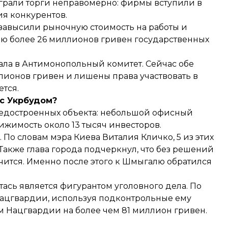
грали торги неправомерно: фирмы вступили в
я конкурентов.
 завысили рыночную стоимость на работы и
ию более 26 миллионов гривен государственных
ла в Антимонопольный комитет. Сейчас обе
лионов гривен и лишены права участвовать в
ется.
 с Укрбудом?
 недостроенных объекта: небольшой офисный
жимость около 13 тысяч инвесторов.
.
По
словам
мэра Киева Виталия Кличко, 5 из этих
Также глава города подчеркнул, что без решений
чится. Именно после этого к Шмыгалю обратился
тась
является фигурантом уголовного дела
. По
 Нацгвардии, используя подконтрольные ему
м Нацгвардии на более чем 81 миллион гривен.