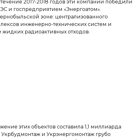
В течение 2017-2018 годов эти компании победили
АЭС и госпредприятием «Энергоатом».
 Чернобыльской зоне: централизованного
плексов инженерно-технических систем и
е жидких радиоактивных отходов.
ужение этих объектов составила 1,1 миллиарда
о Укрбудмонтаж и Укрэнергомонтаж грубо