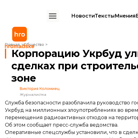
Новости
Тексты
Мнения
Корпорацию Укрбуд уличили в миллионных сделках при строитель
Главная
Общество
Корпорацию Укрбуд ул
сделках при строитель
зоне
Виктория Коломиец
Журналистка
Служба безопасности разоблачила руководство г
Укрбуд на миллионных злоупотреблениях во врем
перемещения радиоактивных отходов на террито
Об этом
сообщает
пресс-служба ведомства.
Оперативные спецслужбы установили, что в сдел