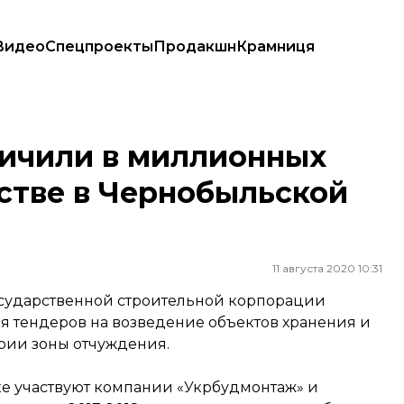
Видео
Спецпроекты
Продакшн
Крамниця
стве в Чернобыльской зоне
ичили в миллионных
стве в Чернобыльской
11 августа 2020 10:31
осударственной строительной корпорации
я тендеров на возведение объектов хранения и
рии зоны отчуждения.
ке участвуют компании «Укрбудмонтаж» и