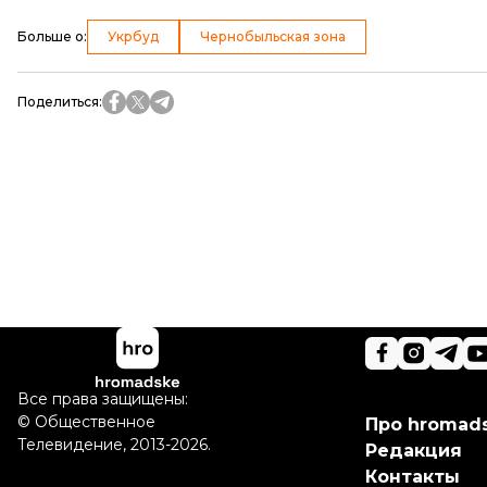
Больше о
:
Укрбуд
Чернобыльская зона
Поделиться
:
Все права защищены:
©
Общественное
Про hromad
Телевидение
,
2013-2026.
Редакция
Контакты