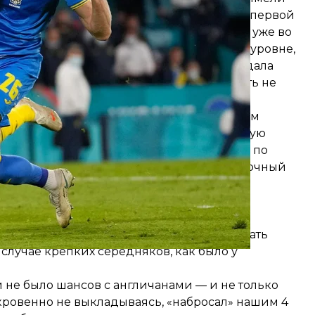
мальном физическом состоянии. Украина первой
зок, провела три спарринга — и все равно уже во
ем с Австрией была фактически на другом уровне,
Пауза в девять дней до матча со Швецией дала
тьфинале с Англией сил у украинцев опять не
ртайм со шведами. Три матча с добавленным
олее скромные швейцарцы устроили веселую
м. Все эти команды готовились к турниру по
ли забрать своих футболистов в тренировочный
онерам.
остоком и Западом
Хорватия, Украина, Чехия — эти команды
рниками: чехи в большинстве смогли дожать
лучае крепких середняков, как было у
 не было шансов с англичанами — и не только
кровенно не выкладываясь, «набросал» нашим 4