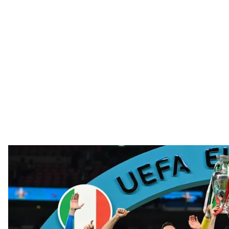
Сборная Италии празднует победу на Евро-2020 после победы в 
июля 20
AP/Micha
Евро-2020, финальный аккорд которого отгремел н
едва ли не лучшим чемпионатом Европы по футбол
Блестящий триумф Италии, и Англия, которая снов
то, что играла преимущественно дома. Мы увиде