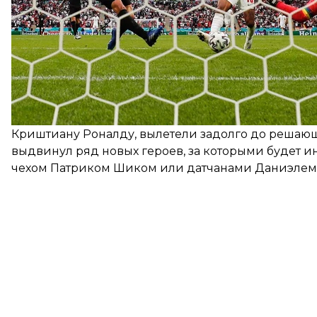
Накануне соревнований главным претендентом на
не Доннарумма, а форвард сборной Франции Кил
нападающий «ПСЖ» на Евро, можно сказать, прова
Можно вспомнить и не самые лучшие выступления 
классный матч с Турцией, но соперник был слишк
Германии.
И даже команды, чьи яркие лидеры блистали, как
Криштиану Роналду, вылетели задолго до решающ
выдвинул ряд новых героев, за которыми будет ин
чехом Патриком Шиком или датчанами Даниэлем