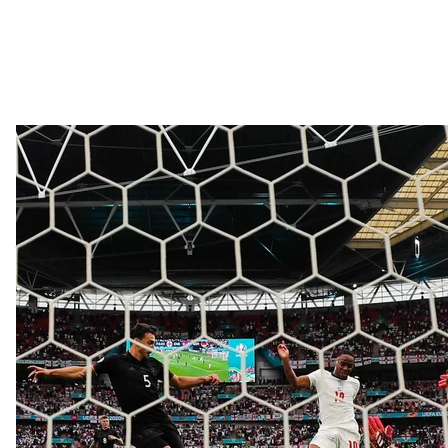
Англичанин Стерлинг (в центре) забивает гол в матче 1/8 фина
стадионе «Уэмбли» в Лон
AP/Frank 
Да и другие команды, которые традиционно считал
оборону.
Так, Бельгия «вынесла» из турнира действующих 
сыграв откровенно от защиты. А потом уже сами 
стены итальянцев. И в полуфинале Италия играла
Известная поговорка «Атака выигрывает матчи, за
недаром самым ценным игроком турнира призна
Суперзвезды у
Откровенно неудачно выступили на турнире сборн
двух футболистов, которые должны «тянуть» коман
месту в турнирной таблице. Но распределение об