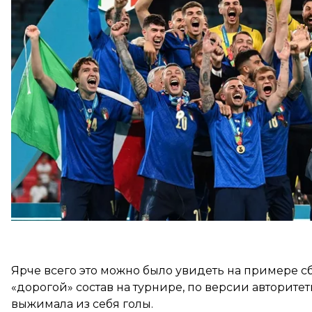
выступления лучших звезд Европы. Что-то останетс
повлияет на развитие футбола в ближайшее десят
Евро!
Победили сам
Ярче всего это можно было увидеть на примере с
«дорогой» состав на турнире, по версии авторитет
выжимала из себя голы.