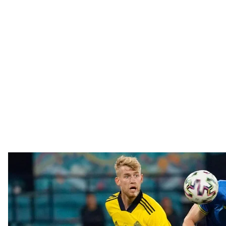
Украинец Артем Довбик (справа) забивает второй гол своей ком
между Швецией и Украиной на стадионе «Хэмпден Парк» в Глазго, 
всего выступления сбор
AP/Petr Da
«Тепличные» усл
К сожалению, об этом приходится говорить прежд
Национальный чемпионат в этом году завершили