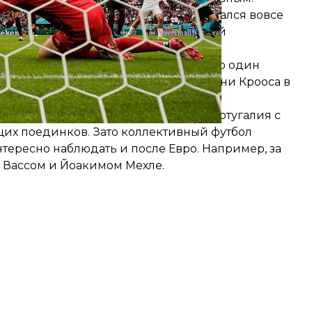
 звание самого ценного игрока считался вовсе
иан Мбаппе. Однако сверхскоростной
лился.
Гарета Бэйла в Уэльсе (выдал только один
ом слабым) или Томаса Мюллера и Тони Крооса в
 Хорватия с Лукой Модричем или Португалия с
их поединков. Зато коллективный футбол
тересно наблюдать и после Евро. Например, за
 Вассом и Йоакимом Мехле.