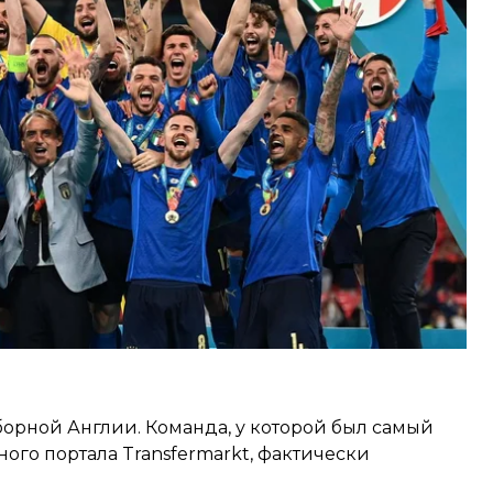
я просто как яркие воспоминания, а что-то
илетие. hromadske подводит итоги и прощается с
ые осторожные
борной Англии. Команда, у которой был самый
ного портала Transfermarkt, фактически