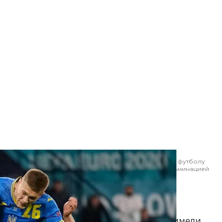
анды во время матча 1/8 финала чемпионата Европы по футболу
29 июня 2021 года. Этот решающий гол в матче стал кульминацией
ной Украины на турнире
vid Josek
овия не помогают
е всего на примере сборной Украины.
 раньше, чтобы тренеры нашей команды имели