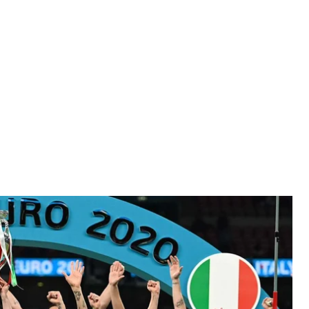
финале над сборной Англии на стадионе «Уэмбли» в Лондоне, 11
21 года
el Regan
а «Уэмбли» в воскресенье, 11 июля, уже называют
у как минимум в XXI веке.
а не смогла выиграть турнир, даже несмотря на
ли немало ярких матчей и незабываемые