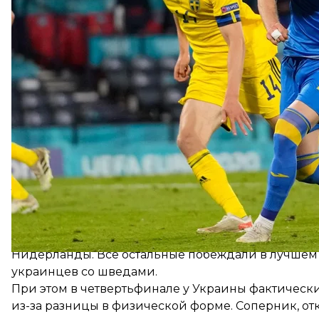
возможность подвести подопечных к Евро в опти
начала сборы, играла на фоне значительных нагру
втором матче «умерла» после перерыва, а в треть
чем соперник — и не на том, на каком хотела бы. 
возможность восстановиться, однако уже в четвер
осталось.
И дело не только в том, что пришлось играть ове
временем сыграли и итальянцы, и испанцы. И б
жизнь сначала французам, а потом тем же испанца
обычной схеме, не сокращали чемпионат и не мог
лагерь заранее. Повод задуматься нашим функци
Пропасть между В
Россия, Северная Македония, Польша, Словакия, 
получили на всех лишь одну победу над топ-сопе
Нидерланды. Все остальные побеждали в лучшем с
украинцев со шведами.
При этом в четвертьфинале у Украины фактически
из-за разницы в физической форме. Соперник, от