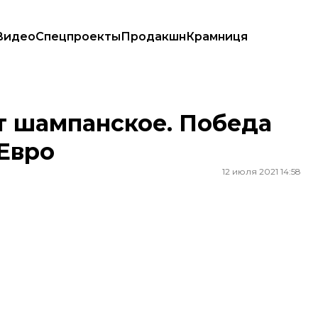
Видео
Спецпроекты
Продакшн
Крамниця
в Евро
ет шампанское. Победа
 Евро
12 июля 2021 14:58