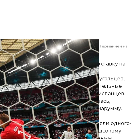
ла чемпионата Европы по футболу между Англией и Германией на
доне, 29 июня 2021 года
Augstein
ись атакующими, сделали в этот раз ставку на
на тот момент чемпионов Европы португальцев,
бельгийцы не смогли сломить оборонительные
 откровенно вторым номером против испанцев.
щита завоевывает титулы» подтвердилась,
ли вратаря Италии Джанлуиджи Доннарумму.
же не «решают»
ые, в составе которых заранее выделяли одного-
ду к титулу или, по крайней мере, к высокому
язанностей оказалось более эффективным.