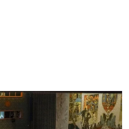
бших украинцев по просьбе министра иностранных дел Украины
у, 24 февраля 2023 года, штаб-квартира ООН
beto Matthews
ба призвал членов Совбеза ООН препятствовать
зидентством. Уже с 1 апреля россия на месяц