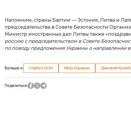
Напомним, страны Балтии — Эстония, Литва и Ла
председательства в Совете Безопасности Органи
Министр иностранных дел Литвы также
«поздрав
россию с председательством в Совете Безопаснос
по поводу предложения Украины о направлении в
Больше о
:
Совбез ООН
МИД Украины
Дмитрий Кулеб
Поделиться
: