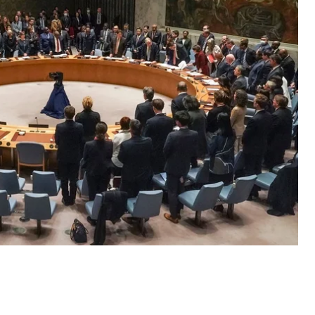
на для международного сообщества. Я призываю
попыткам россии злоупотреблять своим
закона в СБ ООН»
, — отметил министр.
ркнул
, что вопрос статуса государства-члена ООН
ся россия, с точки зрения международного права
ссия никогда не проходила правомерной
 место СССР в Совете Безопасности ООН. Как