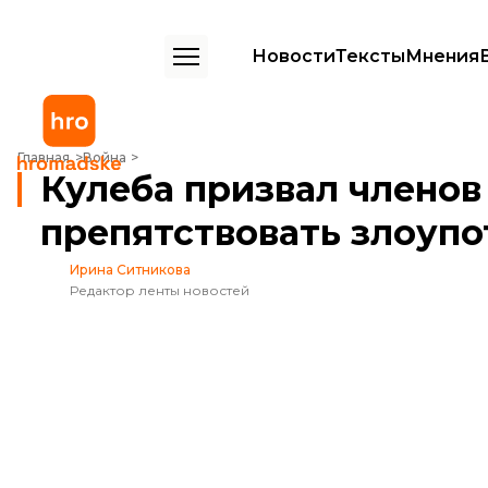
Новости
Тексты
Мнения
Кулеба призвал членов Совбеза ООН препятствовать злоупотреб
Главная
Война
Кулеба призвал членов
препятствовать злоуп
Ирина Ситникова
Редактор ленты новостей