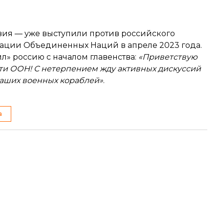
твия — уже
выступили против
российского
зации Объединенных Наций в апреле 2023 года.
ил»
россию с началом главенства:
«Приветствую
ти ООН! С нетерпением жду активных дискуссий
аших военных кораблей»
.
а