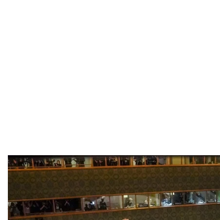
Члены Совета Безопасности ООН почтили минутой молчания поги
Дмитрия Кулебы после его обращения к Совет
AP Photo / Be
Министр иностранных дел Украины Дмитрий Куле
любым попыткам россии злоупотреблять своим пре
начнет главенствовать в Совбезе.