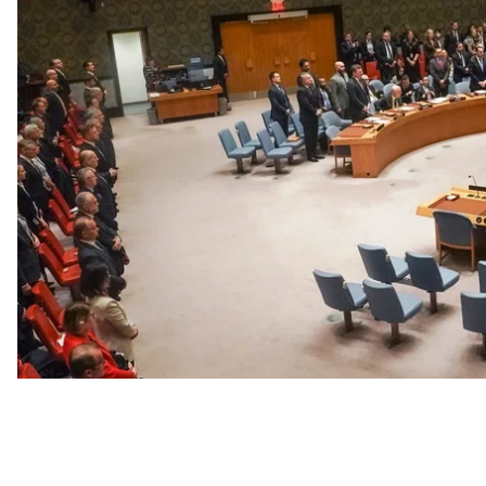
Об этом он
написал
в Twitter.
«Главенство россии в Совбезе ООН — это пощечи
нынешних членов СБ ООН препятствовать любым 
президентством. Также напомню, что россия вне 
Так, еще в декабре 2022 года МИД Украины
подче
и постоянного члена в Совбезе, которым пользует
остается неурегулированным. Дело в том, что ро
процедуры обретения членства и просто занимает
отмечает Украина, незаконно.