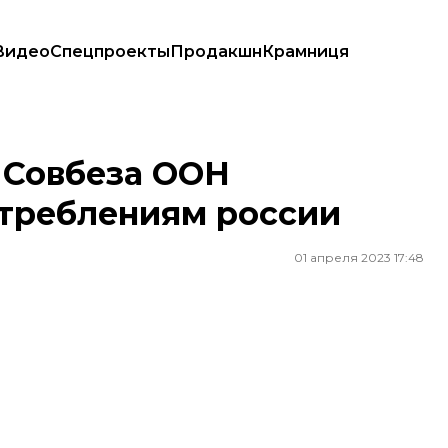
Видео
Спецпроекты
Продакшн
Крамниця
лениям россии
 Совбеза ООН
отреблениям россии
01 апреля 2023 17:48