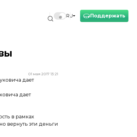
Поддержать
RU
авы
01 мая 2017 13:21
уковича дает
ковича дает
ость в рамках
но вернуть эти деньги