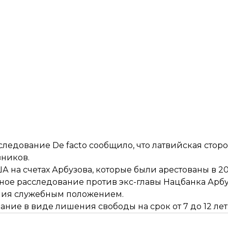
ледование De facto сообщило, что латвийская сторо
вников.
А на счетах Арбузова, которые были арестованы в 20
бное расследование против экс-главы Нацбанка Арбу
ения служебным положением.
ние в виде лишения свободы на срок от 7 до 12 лет