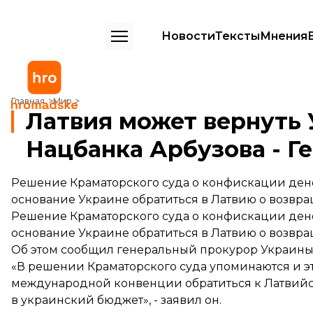
Новости
Тексты
Мнения
Латвия может вернуть Украине средства экс-главы Нацбанка Арбуз
Главная
Мир
Латвия может вернуть 
Нацбанка Арбузова - Г
Решение Краматорского суда о конфискации ден
основание Украине обратиться в Латвию о возвра
Решение Краматорского суда о конфискации ден
основание Украине обратиться в Латвию о возвра
Об этом сообщил генеральный прокурор Украин
«В решении Краматорского суда упоминаются и эти
международной конвенции обратиться к Латвийск
в украинский бюджет», - заявил он.