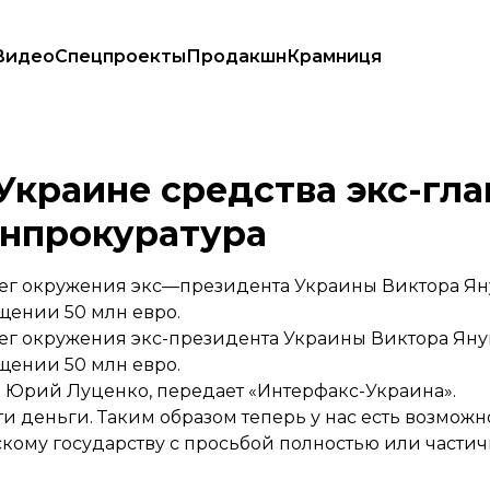
Видео
Спецпроекты
Продакшн
Крамниця
ова - Генпрокуратура
Украине средства экс-гл
енпрокуратура
ег окружения экс—президента Украины Виктора Ян
щении 50 млн евро.
ег окружения экс-президента Украины Виктора Яну
щении 50 млн евро.
ы Юрий Луценко,
передает
«Интерфакс-Украина».
 деньги. Таким образом теперь у нас есть возможн
ому государству с просьбой полностью или частич