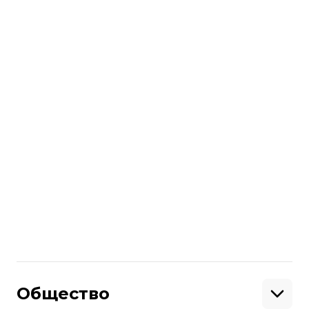
Новость опубликована на правах
рекламы.
Больше о
:
промо
малообеспеченные
Поделиться
:
Общество