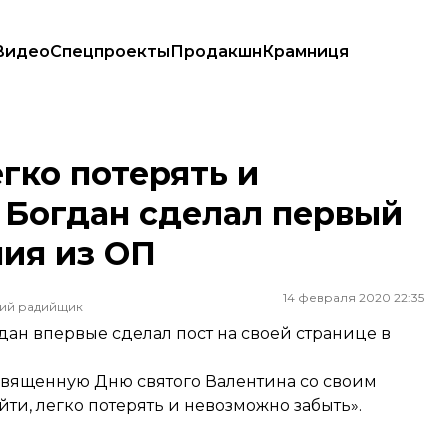
Видео
Спецпроекты
Продакшн
Крамниця
дан сделал первый пост после освобождения из ОП
гко потерять и
 Богдан сделал первый
ия из ОП
14 февраля 2020 22:35
ший радийщик
ан впервые сделал пост на своей странице в
священную Дню святого Валентина со своим
ти, легко потерять и невозможно забыть».