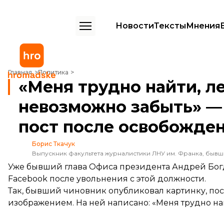
Новости
Тексты
Мнения
«Меня трудно найти, легко потерять и невозможно забыть» — Бог
Главная
Политика
«Меня трудно найти, ле
невозможно забыть» —
пост после освобожден
Борис Ткачук
Выпускник факультета журналистики ЛНУ им. Франка, быв
Уже бывший глава Офиса президента Андрей Богд
Facebook после увольнения с этой должности.
Так, бывший чиновник опубликовал картинку, по
изображением. На ней написано: «Меня трудно най