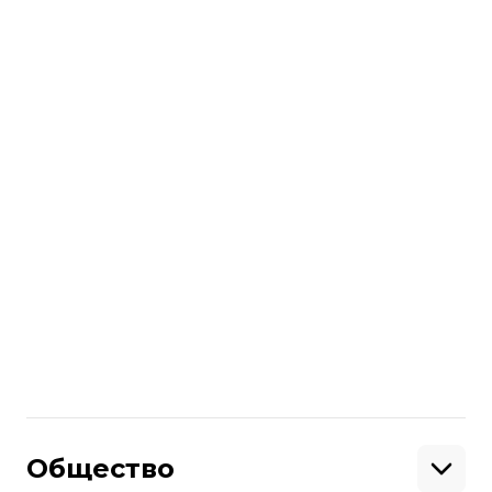
Больше о
:
концлагерь
Аушвиц-Биркенау
Освенцим
Поделиться
:
Общество