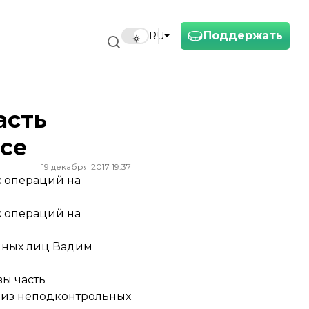
Поддержать
RU
асть
се
19 декабря 2017 19:37
х операций на
х операций на
нных лиц Вадим
ы часть
м из неподконтрольных