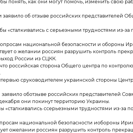
обы понять, как они могут помочь, изменить свою ра
и заявило об отзыве российских представителей Об
обы «сталкивались с серьезными трудностями из-за
вопросам национальной безопасности и обороны Ири
твует о желании россиян разрушить контроль прек
ыход России из СЦКК.
, что российская сторона Общего центра по контро
.
нтервью сруководителем украинской стороны Центр
 заявило об
отзыве российских представителей Сов
9декабря они покинут территорию Украины.
бы «сталкивались ссерьезными трудностями из-за 
просам национальной безопасности иобороны Ирина
ует ожелании россиян разрушить контроль прекращ