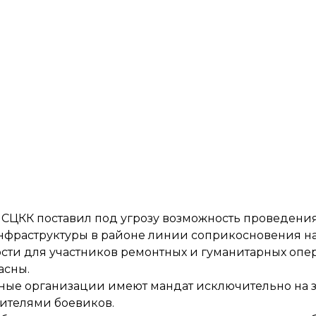
й СЦКК поставил под угрозу возможность проведени
нфраструктуры в районе линии соприкосновения на
ности для участников ремонтных и гуманитарных опе
асны.
ные организации имеют мандат исключительно на 
вителями боевиков.