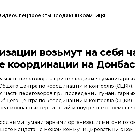
Видео
Спецпроекты
Продакшн
Крамниця
 в Центре координации на Донбассе
зации возьмут на себя ч
е координации на Донбас
я часть переговоров при проведении гуманитарны
Общего центра по координации и контролю (СЦКК).
я часть переговоров при проведении гуманитарны
Общего центра по координации и контролю (СЦКК).
оккупированных территорий и внутренне перемеще
родными гуманитарными организациями, они готов
нашего мандата не можем коммуницировать ни с ке