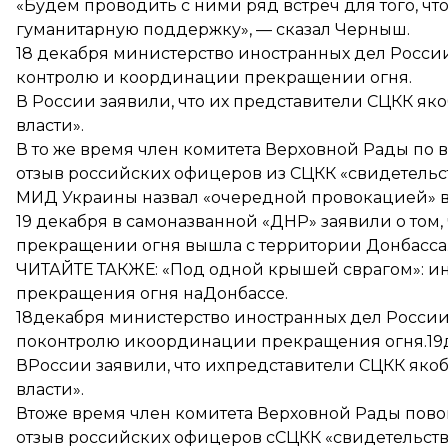
«Будем проводить с ними ряд встреч для того, чт
гуманитарную поддержку», — сказал Черныш.
18 декабря министерство иностранных дел Росси
контролю и координации прекращении огня.
В России заявили, что их представители СЦКК як
власти».
В то же время член комитета Верховной Рады по 
отзыв российских офицеров из СЦКК «свидетельс
МИД Украины назвал «очередной провокацией» в
19 декабря в самоназванной «ДНР» заявили о том
прекращении огня вышла с территории Донбасса
ЧИТАЙТЕ ТАКЖЕ:
«Под одной крышей сврагом»: и
прекращения огня наДонбассе
.
18декабря министерство иностранных дел России
поконтролю икоординации прекращения огня
.1
ВРоссии заявили, что ихпредставители СЦКК яко
власти».
Втоже время член комитета Верховной Рады пово
отзыв российских офицеров сСЦКК «свидетельств