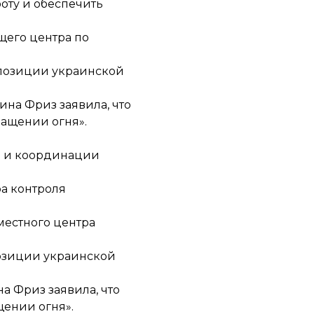
боту и обеспечить
щего центра по
 позиции украинской
на Фриз заявила, что
ращении огня».
лю и координации
а контроля
местного центра
позиции украинской
 Фриз заявила, что
ении огня».