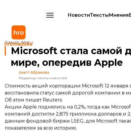
Новости
Тексты
Мнения
Microsoft стала самой дорогой компанией в мире, опередив Apple
Главная
Мир
Microsoft стала самой 
мире, опередив Apple
Анетт Абрамова
Редактор ленты новостей
Стоимость акций корпорации Microsoft 12 января об
восстановила статус самой дорогой компании в м
Об этом
пишет
Reuters.
Акции Apple поднялись на 0,2%, тогда как Microso
компаний достигли 2,875 триллиона долларов и 2
данным фондовой биржи LSEG, для Microsoft так
показателем за всю историю.