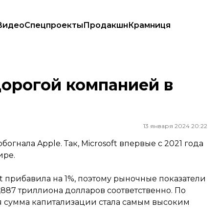
Видео
Спецпроекты
Продакшн
Крамниця
дорогой компанией в
13 января 2024 20:22
огнала Apple. Так, Microsoft впервые с 2021 года
ире.
ft прибавила на 1%, поэтому рыночные показатели
,887 триллиона долларов соответственно. По
ая сумма капитализации стала самым высоким