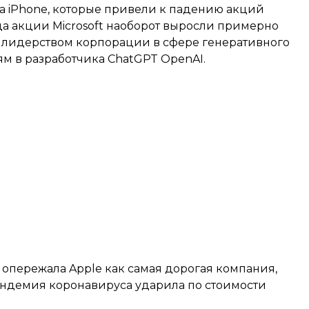
а iPhone, которые привели к падению акций
года акции Microsoft наоборот выросли примерно
о с лидерством корпорации в сфере генеративного
м в разработчика ChatGPT OpenAI.
о опережала Apple как самая дорогая компания,
пандемия коронавируса ударила по стоимости