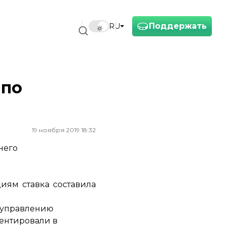
Поддержать
RU
 по
19 ноября 2019 18:32
него
иям ставка составила
 управлению
ментировали в