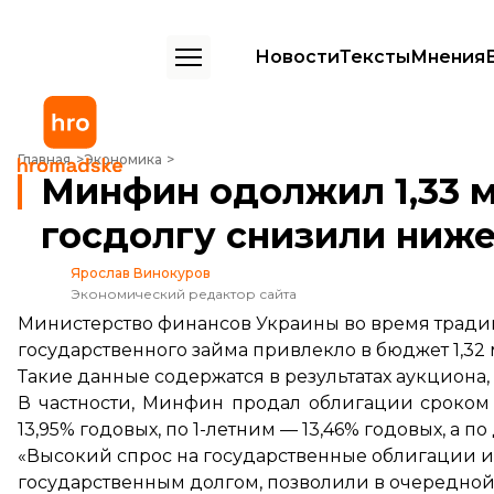
Новости
Тексты
Мнения
Минфин одолжил 1,33 млрд грн ($55 млн), ставки по госдолгу сниз
Главная
Экономика
Минфин одолжил 1,33 мл
госдолгу снизили ниже
Ярослав Винокуров
Экономический редактор сайта
Министерство финансов Украины во время тради
государственного займа привлекло в бюджет 1,32 м
Такие данные
содержатся
в результатах аукциона,
В частности, Минфин продал облигации сроком н
13,95% годовых, по 1-летним — 13,46% годовых, а п
«Высокий спрос на государственные облигации 
государственным долгом, позволили в очередной