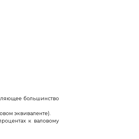
авляющее большинство
овом эквиваленте).
процентах к валовому