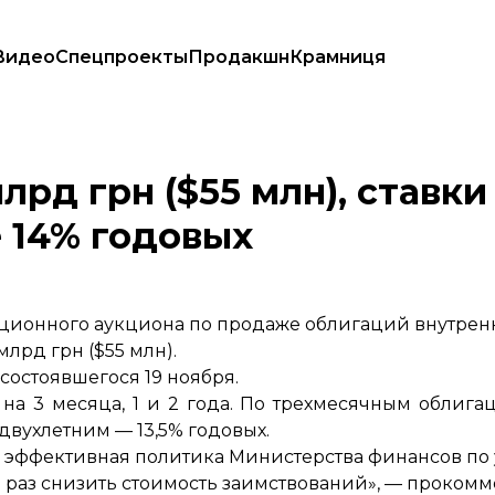
Видео
Спецпроекты
Продакшн
Крамниця
или ниже 14% годовых
рд грн ($55 млн), ставки
 14% годовых
ционного аукциона по продаже облигаций внутрен
лрд грн ($55 млн).
 состоявшегося 19 ноября.
а 3 месяца, 1 и 2 года. По трехмесячным облигац
о двухлетним — 13,5% годовых.
и эффективная политика Министерства финансов по
 раз снизить стоимость заимствований», — проком