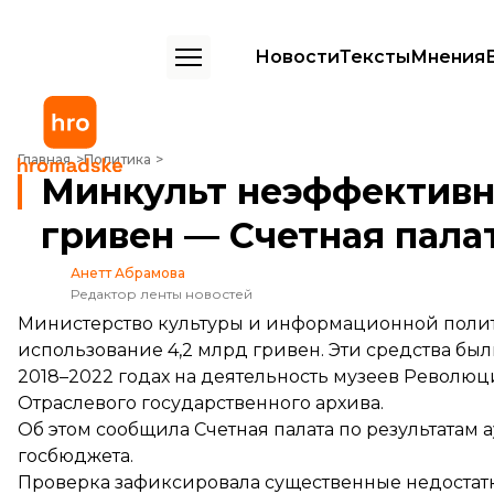
Новости
Тексты
Мнения
Минкульт неэффективно использовал 4,2 млрд гривен — Счетная п
Главная
Политика
Минкульт неэффективн
гривен — Счетная пала
Анетт Абрамова
Редактор ленты новостей
Министерство культуры и информационной полит
использование 4,2 млрд гривен. Эти средства бы
2018–2022 годах на деятельность музеев Револю
Отраслевого государственного архива.
Об этом
сообщила
Счетная палата по результатам
госбюджета.
Проверка зафиксировала существенные недостатки