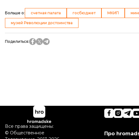
Больше о
:
счетная палата
госбюджет
МКИП
мин
музей Революции достоинства
Поделиться
:
Все права защищены:
©
Общественное
Про hromad