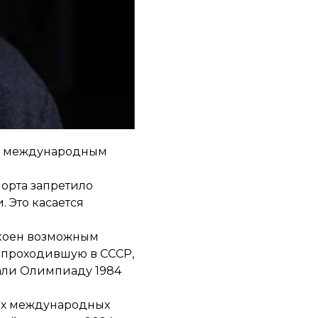
обы россии и
ии и Беларуси там не
 к международным
порта
запретило
. Это касается
окоен возможным
 проходившую в СССР,
вали Олимпиаду 1984
их международных