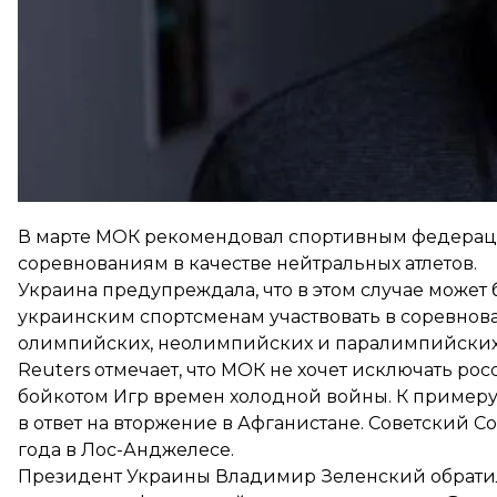
«Мы ведем дискуссии с нашими всеукраинскими ф
Беларуси не было на Олимпийских играх. Мы это с
будет»
, — добавил министр.
Гутцайт надеется, что в ближайшее время станет 
В марте МОК
рекомендовал
спортивным федераци
соревнованиям в качестве нейтральных атлетов.
Украина предупреждала, что в этом случае может
украинским спортсменам участвовать в соревнов
олимпийских, неолимпийских и паралимпийских 
Reuters
отмечает
, что МОК не хочет исключать р
бойкотом Игр времен холодной войны. К примеру
в ответ на вторжение в Афганистане. Советский 
года в Лос-Анджелесе.
Президент Украины Владимир Зеленский обратил