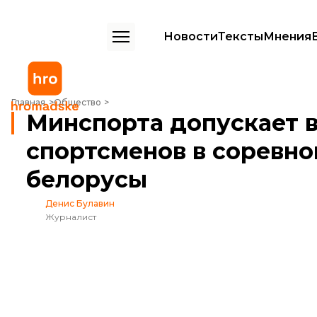
Новости
Тексты
Мнения
Минспорта допускает возвращение украинских спортсменов в соре
Главная
Общество
Минспорта допускает 
спортсменов в соревно
белорусы
Денис Булавин
Журналист