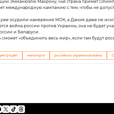
нции Эмманюэлю Макрону
, чья страна примет Олим
нает международную кампанию с тем, чтобы не допус
я, уже осудили намерения МОК, а Дания даже не ис
ется война россии против Украины, она не будет уча
оссии и Беларуси.
 сможет «объединить весь мир»,
если там будут ро
им Гутцайт
минспорта
российско-украинская война
О