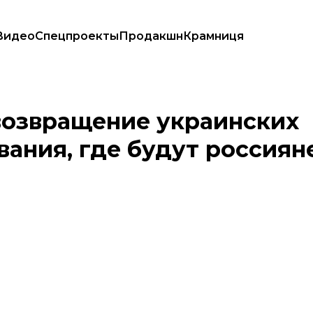
Видео
Спецпроекты
Продакшн
Крамниця
внования, где будут россияне и белорусы
возвращение украинских
вания, где будут россиян