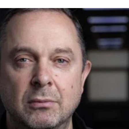
Вадим Гутцайт
Facebook
тия украинских спортсменов во всех квалификацио
т там под нейтральным флагом.
аины Вадим Гутцайт в эфире телемарафона.
и не будет россии и Беларуси на Олимпийских играх
лификационных соревнованиях к Олимпийским играм
твовать в соревнованиях, если там будут россияне 
рос в министерстве рассматривают.