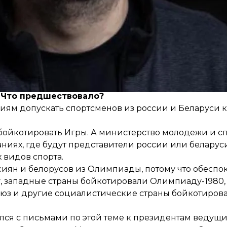
едерациями, с нашими спортсменами. Пытались, чт
делали, потому что флагов и другой символики росс
известно окончательное решение.
Что предшествовало?
ям допускать спортсменов из россии и Беларуси
бойкотировать
Игры. А министерство молодежи и с
аниях
, где будут представители россии или беларуси
видов спорта.
оссиян и белорусов из Олимпиады, потому что обесп
, западные страны бойкотировали Олимпиаду-1980,
Союз и другие социалистические страны бойкотиро
ся с письмами по этой теме к
президентам ведущ