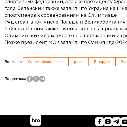
спортивных федераций
, а также
президенту Фра
года. Зеленский также заявил, что Украина начи
спортсменов к соревнованиям на Олимпиаде.
Ряд стран, в том числе Польша и Великобритани
бойкота. Латвия также заявила, что пока продолжа
Олимпийских играх вместе со спортсменами из р
Позже президент МОК заявил, что Олимпида-2024
Больше о
:
Олимпийские игры
росія
Білорусь
Вад
Поделиться
: