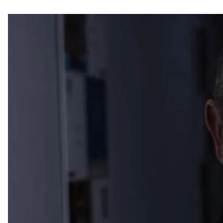
Украина рассматривает вариант возможного учас
Олимпиаде—2024, если россияне и белорусы буду
Об этом сообщил министр молодежи и спорта Укр
«Сейчас мы начали дискуссию о возможности, есл
спортсмены уже принимали участие во всех ква
На вопрос, смогут ли украинские спортсмены учас
нейтральным флагом, Гутцайт сказал, что этот воп