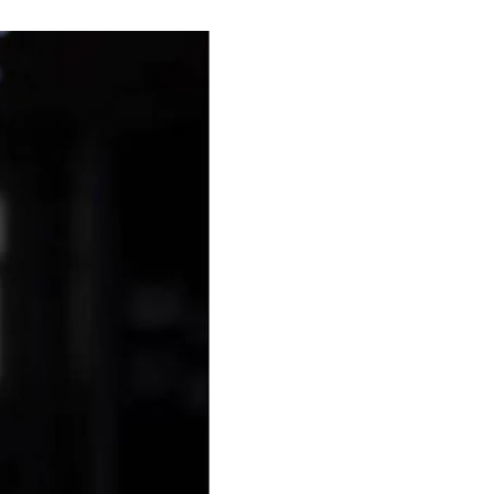
нных соревнованиях к
, чтобы наши
»
, — сказал он.
и белорусы под