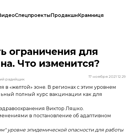
Видео
Спецпроекты
Продакшн
Крамниця
. Что изменится?
ь ограничения для
на. Что изменится?
17 ноября 2021 12:29
ший радийщик
 в «желтой» зоне. В регионах с этим уровнем
льный полный курс вакцинации как для
здравоохранения Виктор Ляшко.
зменениями в постановление об адаптивном
том" уровне эпидемической опасности для работы