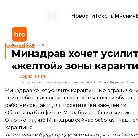
Новости
Тексты
Мнения
Минздрав хочет усилить ограничения для «желтой» зоны карантина
Главная
Общество
Минздрав хочет усилит
«желтой» зоны каранти
Борис Ткачук
Выпускник факультета журналистики ЛНУ им. Франка, быв
Минздрав хочет усилить карантинные ограничения
эпиднебезопасности планируется ввести обязате
работников, так и для посетителей заведений.
Об этом на брифинге 17 ноября
сообщил
министр 
Он отметил, что Минздрав сейчас работает над и
карантине.
«Изменения будут предусматривать, что и в "жел