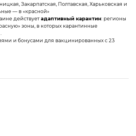
ицкая, Закарпатская, Полтавская, Харьковская и
ьные — в «красной»
раине действует
адаптивный карантин
: регионы
красную» зоны, в которых карантинные
.
иями и
бонусами
для вакцинированных с 23