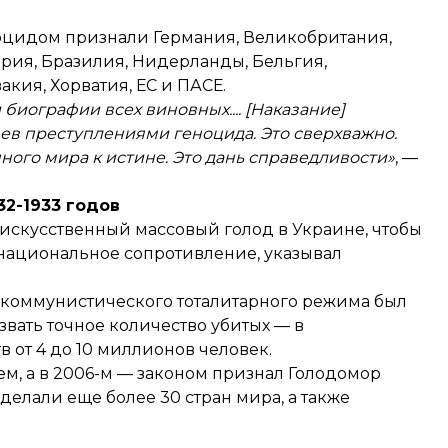
оцидом признали Германия, Великобритания,
ария, Бразилия, Нидерланды, Бельгия,
кия, Хорватия, ЕС и ПАСЕ.
биографии всех виновных.... [Наказание]
ев преступлениями геноцида. Это сверхважно.
ого мира к истине. Это дань справедливости»
, —
32-1933 годов
 искусственный массовый голод в Украине, чтобы
ь национальное сопротивление,
указывал
 коммунистического тоталитарного режима был
звать точное количество убитых — в
от 4 до 10 миллионов человек.
м, а в 2006-м — законом признал Голодомор
делали еще более 30 стран мира, а также