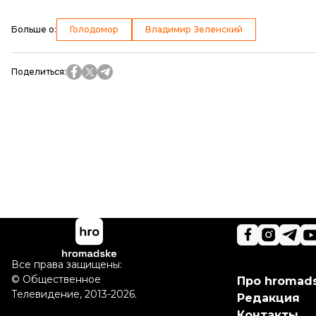
Больше о
:
Голодомор
Владимир Зеленский
Поделиться
:
Все права защищены:
©
Общественное
Про hromad
Телевидение
,
2013-2026.
Редакция
Контакты