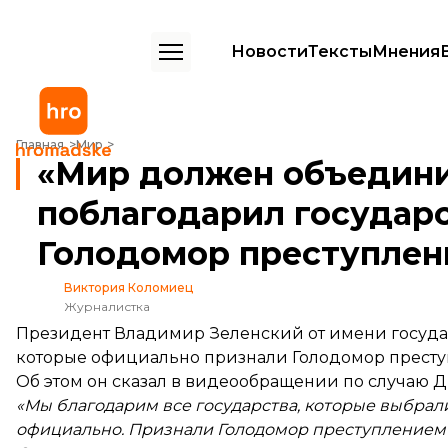
Новости
Тексты
Мнения
«Мир должен объединиться»: Зеленский поблагодарил государств
Главная
Мир
«Мир должен объедини
поблагодарил государс
Голодомор преступлен
Виктория Коломиец
Журналистка
Президент Владимир Зеленский от имени государ
которые официально признали Голодомор престу
Об этом он
сказал
в видеообращении по случаю Д
«Мы благодарим все государства, которые выбрал
официально. Признали Голодомор преступлением 