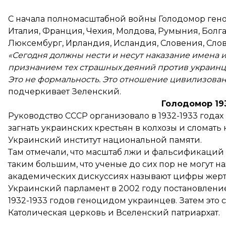
С начала полномасштабной войны Голодомор ген
Италия, Франция, Чехия, Молдова, Румыния, Болг
Люксембург, Ирландия, Исландия, Словения, Слова
«Сегодня должны нести и несут наказание имена и 
признанием тех страшных деяний против украинц
Это не формальность. Это отношение цивилизованн
подчеркивает Зеленский.
Голодомор 19
Руководство СССР организовало в 1932-1933 годах
загнать украинских крестьян в колхозы и сломат
Украинский институт национальной памяти.
Там отмечали, что масштаб лжи и фальсификаций
таким большим, что ученые до сих пор не могут на
академических дискуссиях называют цифры жертв 
Украинский парламент в 2002 году постановление
1932-1933 годов геноцидом украинцев. Затем это с
Католическая церковь и Вселенский патриархат.