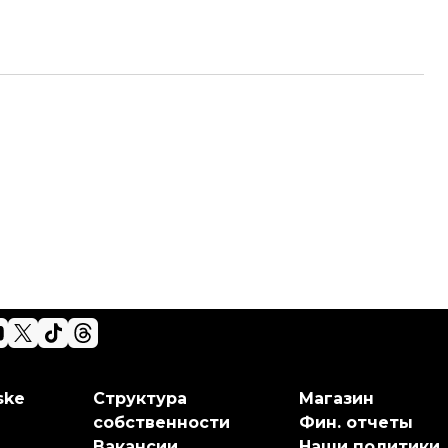
ske
Структура
Магазин
собственности
Фин. отчеты
Вакансии
Наши политики