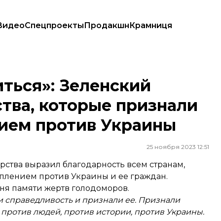
Видео
Спецпроекты
Продакшн
Крамниця
а, которые признали Голодомор преступлением против Украины
ться»: Зеленский
тва, которые признали
ием против Украины
25 ноября 2023 12:51
ства выразил благодарность всем странам,
плением против Украины и ее граждан.
ня памяти жертв голодоморов.
и справедливость и признали ее. Признали
против людей, против истории, против Украины.