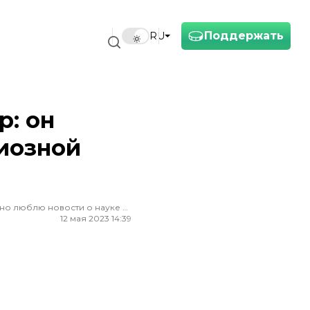
Поддержать
RU
: он
иозной
Редактор ленты новостей hromadske. Считаю, что уважение к каждому, критическое мышление и признание ошибок спасут мир. Особенно люблю новости о науке и космос
12 мая 2023 14:39