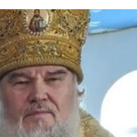
Митрополит УПЦ МП Иоасаф
Сайт УПЦ МП
ому священнослужителю Украинской православной 
Кировоградской епархии — митрополит Иоасаф.
вали
нарушение равноправия граждан в зависимост
людей. Оба фигуранта сочли себя виновными.
 в Кропивницком назначил им три года лишения сво
етил на один год занимать должности руководителе