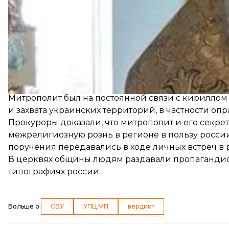
Митрополит Иоасаф получил
подозрение
в декаб
московского
патриарха кирилла
, который поддер
Митрополит был на постоянной связи с кириллом
и захвата украинских территорий, в частности о
Прокуроры доказали, что митрополит и его секре
межрелигиозную рознь в регионе в пользу росси
поручения передавались в ходе личных встреч в 
В церквях общины людям раздавали пропагандис
типографиях россии.
Больше о
:
СБУ
УПЦ МП
вердикт