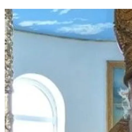
Суд впервые вынес приговор высокопоставленн
патриархата. Им оказался бывший руководитель 
Об этом сообщают
СБУ
и
Офис генпрокурора
.
Митрополиту и секретарю епархии
инкриминиро
убеждений по предварительному сговору группы 
Поскольку они сотрудничали со следствием, суд
испытательным сроком на два года, а также запр
управлений и епархий.