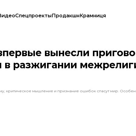
Видео
Спецпроекты
Продакшн
Крамниця
я виновным в разжигании межрелигиозной розни
первые вынесли приговор
м в разжигании межрелиг