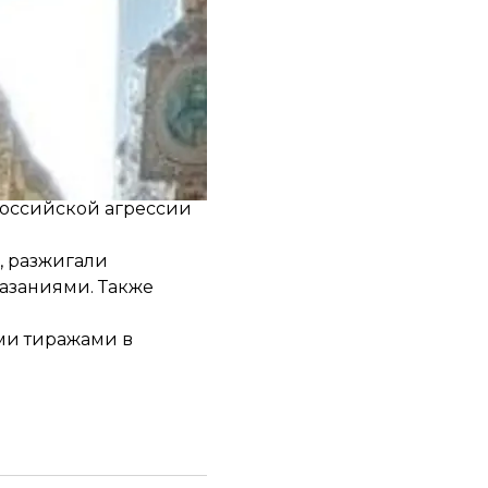
ее окружение
ю в россии.
российской агрессии
, разжигали
азаниями. Также
ми тиражами в