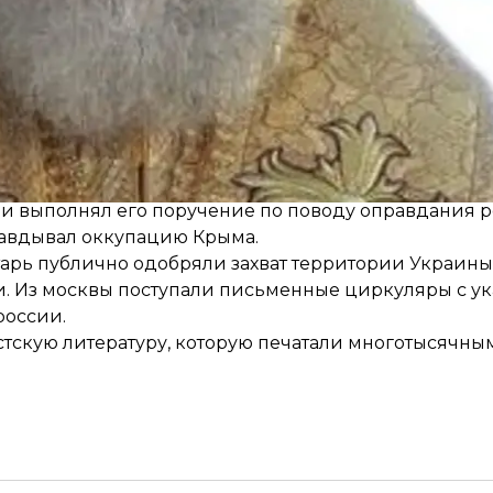
Что это за дело?
ре 2022 года. По данным СБУ, он входил в ближайш
живал войну россии против Украины и мобилизаци
 и выполнял его поручение по поводу оправдания 
правдывал оккупацию Крыма.
тарь публично одобряли захват территории Украины
и. Из москвы поступали письменные циркуляры с ук
россии.
тскую литературу, которую печатали многотысячны