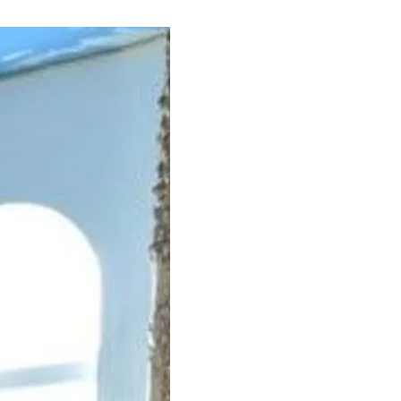
церкви московского
и от их религиозных
боды с
й религиозных