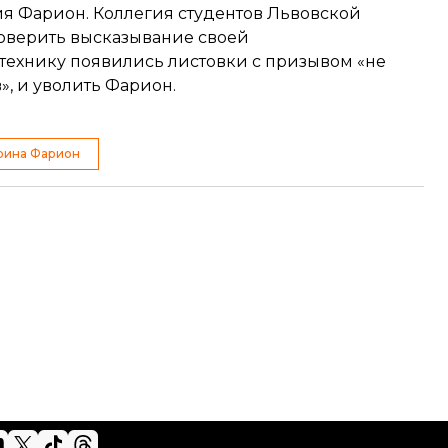
я Фарион. Коллегия студентов Львовской
оверить высказывание своей
технику появились листовки с призывом «не
», и уволить Фарион.
рина Фарион