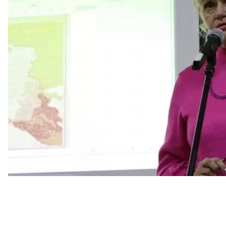
В ответе на запрос «Суспильного» МОН
отметило
,
знания молодежи, но и воспитывать уважение к 
достоинство человека и уважение украинских за
выбирать в штат тех педагогов, которые сами явл
«Министерство поддерживает требования студент
разделяют фундаментальные ценности, например 
защитников и защитниц»
, — говорится в ответе на 
В МОН подчеркнули, что вузы самостоятельно на
и работников образования. Поэтому университеты н
были «не только квалифицированными специалис
ориентиров и моральных убеждений».