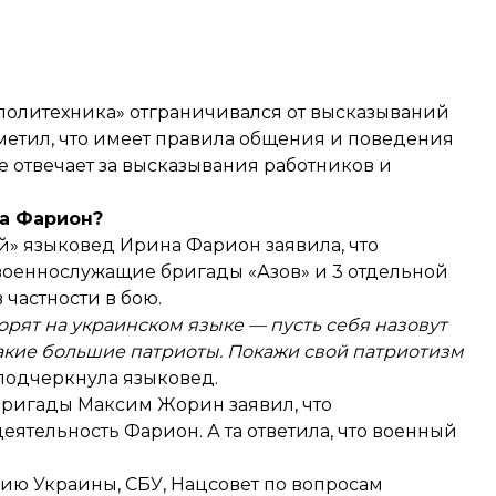
 политехника»
отграничивался
от высказываний
етил, что имеет правила общения и поведения
е отвечает за высказывания работников и
ла Фарион?
ой» языковед Ирина Фарион
заявила, что
 военнослужащие бригады «Азов» и 3 отдельной
частности в бою.
ворят на украинском языке — пусть себя назовут
такие большие патриоты. Покажи свой патриотизм
 подчеркнула языковед.
 бригады Максим Жорин
заявил
, что
еятельность Фарион. А та
ответила
, что военный
ию Украины, СБУ, Нацсовет по вопросам