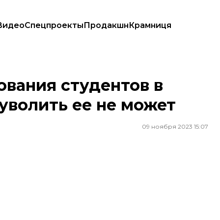
Видео
Спецпроекты
Продакшн
Крамниця
волить ее не может
вания студентов в
 уволить ее не может
09 ноября 2023 15:07