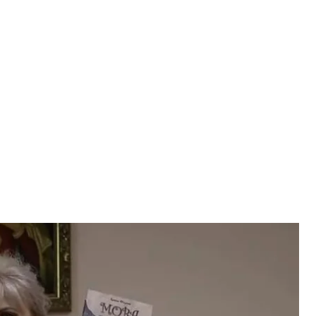
ю книгу «Язык — красота и сила»
рина Фарион
стороне студентов Львовской политехники,
е относящимися с уважением к украинским