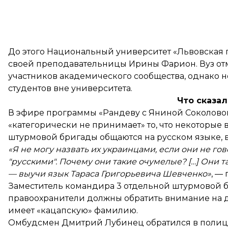
До этого Национальный университет «Львовская
своей преподавательницы Ирины Фарион. Вуз отм
участников академического сообщества, однако н
студентов вне университета.
Что сказа
В эфире программы «Рандеву с Яниной Соколов
«категорически не принимает»
то, что некоторые
штурмовой бригады общаются на русском языке, в 
«Я не могу назвать их украинцами, если они не го
"русскими". Почему они такие очумелые? […] Они 
— выучи язык Тараса Григорьевича Шевченко»
, —
Заместитель командира 3 отдельной штурмовой
правоохранители должны обратить внимание на д
имеет «кацапскую» фамилию.
Омбудсмен Дмитрий Лубинец
обратился
в полиц