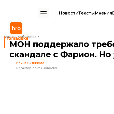
Новости
Тексты
Мнения
МОН поддержало требования студентов в скандале с Фарион. Но у
Главная
Общество
МОН поддержало требо
скандале с Фарион. Но
Ирина Ситникова
Редактор ленты новостей