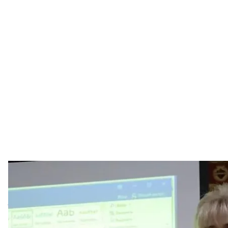
Языковед Ирина Фарион держит сво
Facebook / И
Министерство образования и науки выступило на 
требующих от вуза не сотрудничать с людьми, н
защитникам.