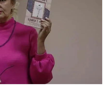
 что преподаватели должны не только передавать
фундаментальным ценностям. Среди них —
щитников и защитниц. Для этого вузы должны
яются носителями таких идей.
ов к
ЗВО
не сотрудничать с людьми, которые не
достоинство человека и уважение наших
запрос.
значают и увольняют с должности преподавателей
есут ответственность за то, чтобы эти люди
тами, но и людьми высоких ценностных