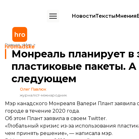
Новости
Тексты
Мнения
Монреаль планирует в этом году запретить все пластиковые пакет
Главная
Мир
Монреаль планирует в 
пластиковые пакеты. А
следующем
Олег Павлюк
журналіст-міжнародник
Мэр канадского Монреаля Валери Плант заявила о
городе в течение 2020 года.
Об этом Плант заявила в своем Twitter.
«Глобальный кризис из-за использования пластик
чем принять решение», — написала мэр.