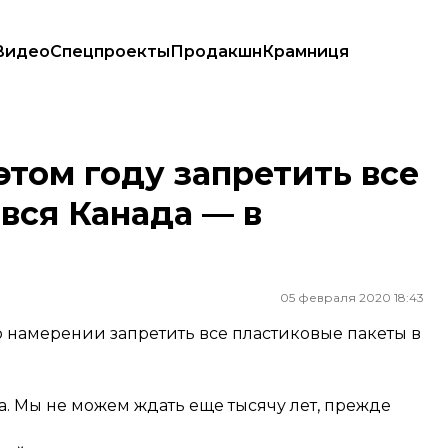
Видео
Спецпроекты
Продакшн
Крамниця
ы. А вся Канада — в следующем
этом году запретить все
 вся Канада — в
05 февраля 2020 18:43
 намерении запретить все пластиковые пакеты в
а. Мы не можем ждать еще тысячу лет, прежде