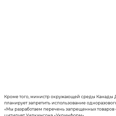
Кроме того, министр окружающей среды Канады Дж
планирует запретить использование одноразового
«Мы разработаем перечень запрещенных товаров с
цитирует
Уилкинсона «Укринформ».