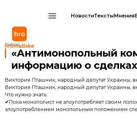
Новости
Тексты
Мнения
«Антимонопольный комитет должен открыть информацию о сделка
Главная
«Антимонопольный ком
информацию о сделках
Виктория Пташник, народный депутат Украины, 
Виктория Пташник, народный депутат Украины, 
Что нужно знать:
✔Пока монополист не злоупотребляет своим полож
злоупотреблением монопольным положением сле