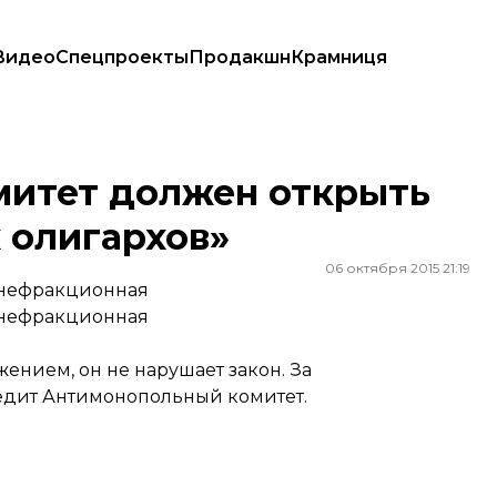
Видео
Спецпроекты
Продакшн
Крамниця
х олигархов»
итет должен открыть
 олигархов»
06 октября 2015 21:19
внефракционная
внефракционная
ением, он не нарушает закон. За
дит Антимонопольный комитет.