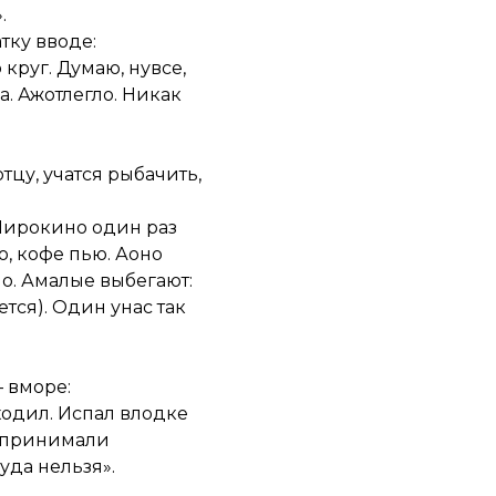
.
тку вводе:
круг. Думаю, нувсе,
а. Ажотлегло. Никак
цу, учатся рыбачить,
вШирокино один раз
о, кофе пью. Аоно
о. Амалые выбегают:
тся). Один унас так
 вморе:
ходил. Испал влодке
с принимали
уда нельзя».