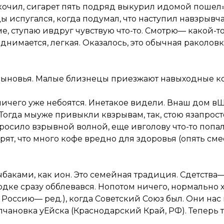
скочил, сигарет пять подряд выкурил идомой пошел»
ы испугался, когда подумал, что наступил навзрывча
, ступаю ивдруг чувствую что-то. Смотрю— какой-то 
днимается, легкая. Оказалось, это обычная раколовк
сыновья. Малые близнецы приезжают навыходные кот
ничего уже небоятся. Инетакое видели. Внаш дом 
Тогда мыуже привыкли квзрывам, так, стою язапрост
росило взрывной волной, еще ивголову что-то попал
рят, что много кофе вредно для здоровья (опять смее
баками, как ион. Это семейная традиция. Сдетства—
лодке сразу обблевався. Нопотом ничего, нормально 
 Россию— ред.), когда Советский Союз был. Они на
чановка уЕйска (Краснодарский Край, РФ). Теперь т