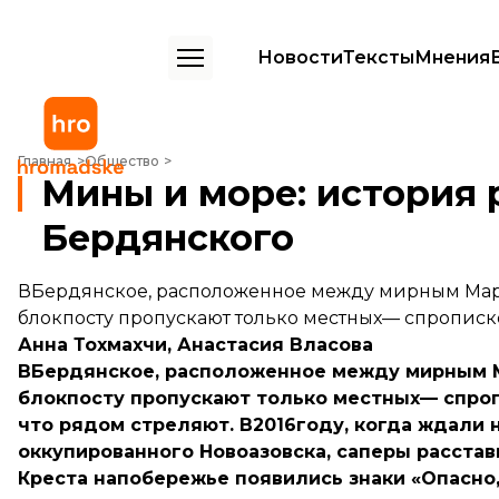
Новости
Тексты
Мнения
Мины и море: история рыбака из прифронтового Бердянского
Главная
Общество
Мины и море: история 
Бердянского
ВБердянское, расположенное между мирным Мар
блокпосту пропускают только местных— спрописк
Анна Тохмахчи, Анастасия Власова
ВБердянское, расположенное между мирным 
блокпосту пропускают только местных— спроп
что рядом стреляют. В2016году, когда ждали
оккупированного Новоазовска, саперы расстав
Креста напобережье появились знаки «Опасно,