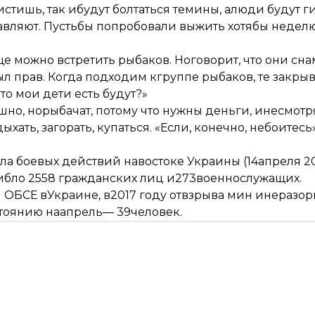
истишь, так ибудут болтаться темины, алюди будут г
равляют. Пустьбы попробовали выжить хотябы неделю
ще можно встретить рыбаков. Ноговорит, что они сн
л прав. Когда подходим кгруппе рыбаков, те закрыв
то мои дети есть будут?»
шно, норыбачат, потому что нужны деньги, инесмот
хать, загорать, купаться. «Если, конечно, небоитесь»
 боевых действий навостоке Украины (14апреля 20
ибло 2558 гражданских лиц и273военнослужащих.
БСЕ вУкраине, в2017 году отвзрыва мин инеразор
стоянию наапрель— 39человек.