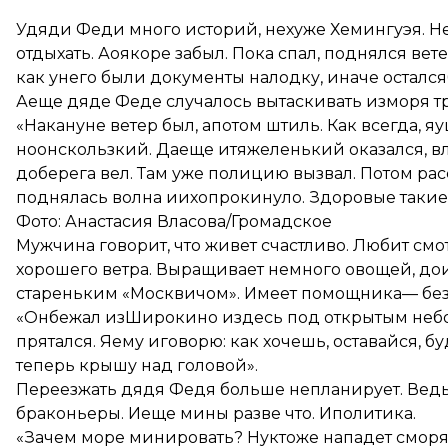
Удяди Феди много историй, нехуже Хемингуэя. Н
отдыхать. Аоякоре забыл. Пока спал, поднялся ве
как унего были документы налодку, иначе осталсяб
Аеще дяде Феде случалось вытаскивать изморя т
«Накануне ветер был, апотом штиль. Как всегда, я
ноонскользкий. Даеще итяжеленький оказался, вл
доберега вел. Там уже полицию вызвал. Потом расс
поднялась волна иихопрокинуло. Здоровые такие
Фото: Анастасия Власова/Громадское
Мужчина говорит, что живет счастливо. Любит смо
хорошего ветра. Выращивает немного овощей, дои
стареньким «Москвичом». Имеет помощника— безд
«Онбежал изШирокино издесь под открытым небом
прятался. Яему иговорю: как хочешь, оставайся, б
теперь крышу над головой».
Переезжать дядя Федя больше непланирует. Ведь
браконьеры. Иеще мины разве что. Иполитика.
«Зачем море минировать? Нуктоже нападет сморя