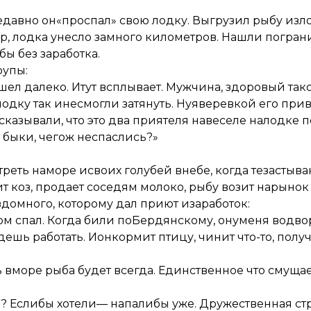
едавно он«проспал» свою лодку. Выгрузил рыбу из
тер, лодка унесло замного километров. Нашли погран
ы без заработка.
рупы:
ушел далеко. Итут всплывает. Мужчина, здоровый тако
одку так инесмогли затянуть. Нуяверевкой его прив
казывали, что это два приятеля навеселе налодке по
 быки, чегож неспаслись?»
треть наморе исвоих голубей внебе, когда тезастыв
т коз, продает соседям молоко, рыбу возит нарыно
омного, которому дал приют изаработок:
 спал. Когда били поБердянскому, онуменя водво
удешь работать. Ионкормит птицу, чинит что-то, полу
 вморе рыба будет всегда. Единственное что смущ
? Еслибы хотели— напалибы уже. Дружественная стр