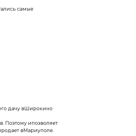
тались самые
 его дачу вШирокино
. Поэтому ипозволяет
продает вМариуполе.