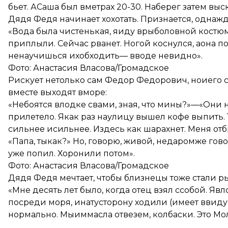
бьет. АСаша был вметрах 20-30. Наберег затем вы
Дядя Федя начинает хохотать. Признается, однажд
«Вода была чистенькая, яиду врыболовной костюме
приплыли. Сейчас рванет. Ногой коснулся, аона по
ненаучишься ихобходить— вводе невидно».
Фото: Анастасия Власова/Громадское
Рискует нетолько сам Федор Федорович, ноиего 
вместе выходят вморе:
«Небоятся влодке свами, зная, что мины?»—«Они 
прилетело. Якак раз наулицу вышел кофе выпить. 
сильнее исильнее. Издесь как шарахнет. Меня отб
«Папа, тыкак?» Но, говорю, живой, недаромже гово
уже попил. Хоронили потом».
Фото: Анастасия Власова/Громадское
Дядя Федя мечтает, чтобы близнецы тоже стали ры
«Мне десять лет было, когда отец взял ссобой. Яв
посреди моря, инатусторону ходили (имеет ввиду
нормально. Мыиммасла отвезем, колбаски. Это Мол