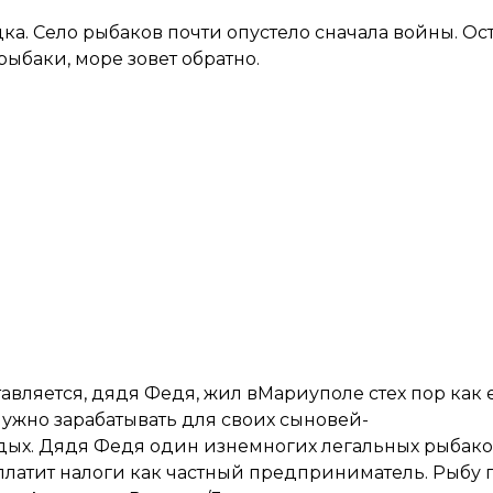
а. Село рыбаков почти опустело сначала войны. Ос
ыбаки, море зовет обратно.
авляется, дядя Федя, жил вМариуполе стех пор как
нужно зарабатывать для своих сыновей-
х. Дядя Федя один изнемногих легальных рыбаков
платит налоги как частный предприниматель. Рыбу 