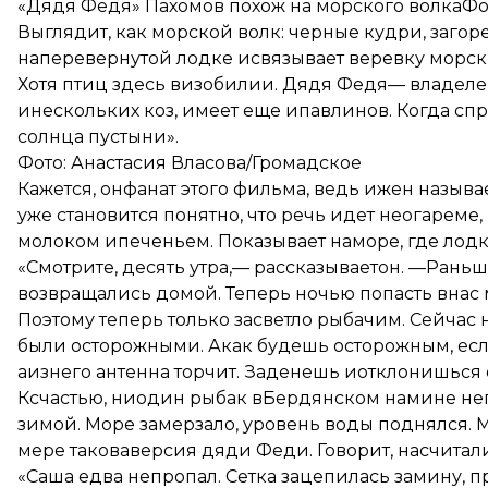
«Дядя Федя» Пахомов похож на морского волкаФо
Выглядит, как морской волк: черные кудри, загор
наперевернутой лодке исвязывает веревку морски
Хотя птиц здесь визобилии. Дядя Федя— владелец
инескольких коз, имеет еще ипавлинов. Когда сп
солнца пустыни».
Фото: Анастасия Власова/Громадское
Кажется, онфанат этого фильма, ведь ижен называ
уже становится понятно, что речь идет неогарем
молоком ипеченьем. Показывает наморе, где лодки
«Смотрите, десять утра,— рассказываетон. —Рань
возвращались домой. Теперь ночью попасть внас 
Поэтому теперь только засветло рыбачим. Сейчас н
были осторожными. Акак будешь осторожным, если
аизнего антенна торчит. Заденешь иотклонишься 
Ксчастью, ниодин рыбак вБердянском намине непо
зимой. Море замерзало, уровень воды поднялся.
мере таковаверсия дяди Феди. Говорит, насчитал
«Саша едва непропал. Сетка зацепилась замину, про