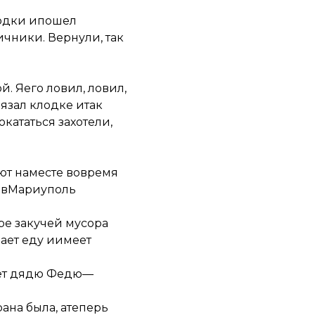
лодки ипошел
ичники. Вернули, так
й. Яего ловил, ловил,
язал клодке итак
кататься захотели,
ают наместе вовремя
к вМариуполь
ре закучей мусора
чает еду иимеет
ает дядю Федю—
ана была, атеперь