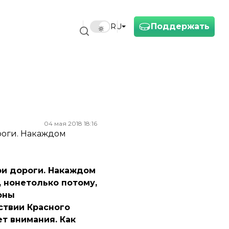
Поддержать
RU
04 мая 2018 18:16
оги. Накаждом
и дороги. Накаждом
 нонетолько потому,
оны
ствии Красного
т внимания. Как