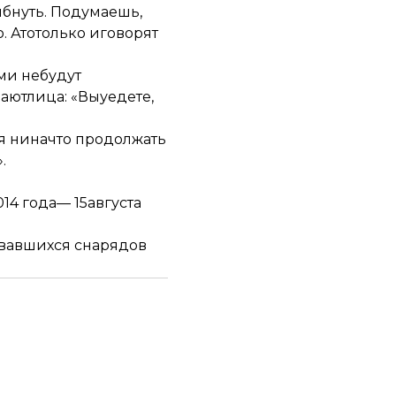
ибнуть. Подумаешь,
. Атотолько иговорят
ами небудут
аютлица: «Выуедете,
ря ниначто продолжать
.
14 года— 15августа
вавшихся снарядов