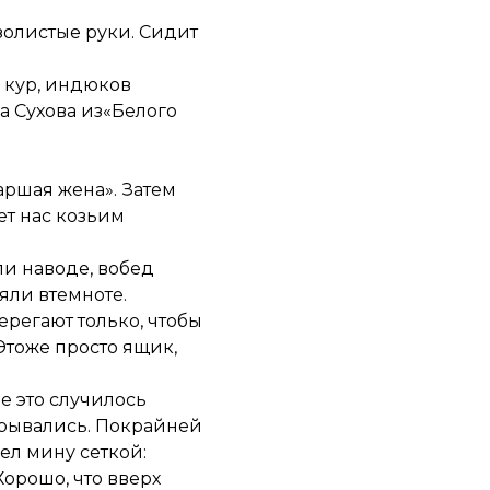
золистые руки. Сидит
 кур, индюков
а Сухова из«Белого
аршая жена». Затем
ет нас козьим
ли наводе, вобед
яли втемноте.
ерегают только, чтобы
Этоже просто ящик,
е это случилось
зрывались. Покрайней
ел мину сеткой:
Хорошо, что вверх