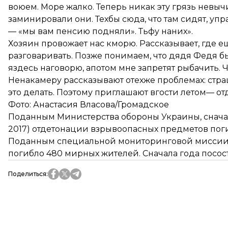
воюем. Море жалко. Теперь никак эту грязь невыч
заминировали они. Техбы сюда, что там сидят, уп
— «мы вам пенсию подняли». Тьфу наних».
Хозяин провожает нас кморю. Рассказывает, где е
разговаривать. Позже понимаем, что дядя Федя бы
яздесь наговорю, апотом мне запретят рыбачить. Ч
Ненакамеру рассказывают отехже проблемах: стра
это делать. Поэтому приглашают вгости летом— отды
Фото: Анастасия Власова/Громадское
Поданным Министерства обороны Украины, сначала
2017) отдетонации взрывоопасных предметов пог
Поданным специальной мониторинговой миссии О
погибло 480 мирных жителей. Сначала года посо
Поделиться
: