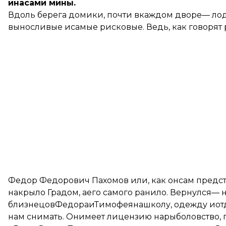
инасами мины.
Вдоль берега домики, почти вкаждом дворе— лодк
выносливые исамые рисковые. Ведь, как говорят р
Федор Федорович Пахомов или, как онсам предст
накрыло Градом, аего самого ранило. Вернулся— 
близнецовФедораиТимофеянашколу, одежду иотды
нам снимать. Онимеет лицензию нарыболовство, 