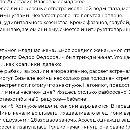
то: Анастасия Власова/Громадское
елое лицо, красные ответра исоленой воды глаза, мо
ми узлами. Нехватает разве что попугая наплече.
 удивительного хозяйства. Кроме фазанов, голубей,
рашиваю, зачем они ему, смеется ицитирует товарищ
ет «моя младшая жена», «моя средняя жена», «моя ст
е, просто Федор Федорович был трижды женат. Угоща
, как крапинки, далеко:
ше рыбаки выходили вморе затемно, рассвет встреча
могут. Вначале войны несколько раз полодкам стрел
естреляют, потому что знают уже. Негоняют, предост
 мины насамом дне? Ихздесь столько разбросано! 
отеехотябы на15градусов— бабахнет».
гиб. Хотя уже видели, как они взрываются. Впервы
 Мины начали всплывать, ихвдавливало влед иони в
и сдрузьями 28взрывов заночь. Асосед однажды зад
села изапуталась. Только начал тянуть, она рванет! 