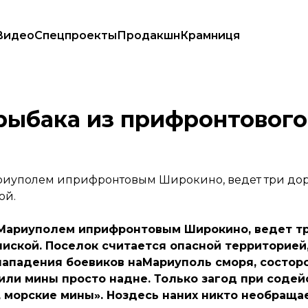
Видео
Спецпроекты
Продакшн
Крамниця
рыбака из прифронтового
иуполем иприфронтовым Широкино, ведет три дор
ой.
Мариуполем иприфронтовым Широкино, ведет тр
иской. Поселок считается опасной территорией,
 нападения боевиков наМариуполь сморя, состор
или мины просто надне. Только загод при содей
 морские мины». Ноздесь наних никто необращае