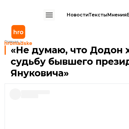
Новости
Тексты
Мнения
«Не думаю, что Додон хотел бы повторить судьбу бывшего презид
Главная
«Не думаю, что Додон 
судьбу бывшего прези
Януковича»