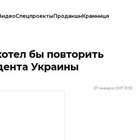
Видео
Спецпроекты
Продакшн
Крамниця
ента Украины Януковича»
хотел бы повторить
дента Украины
27 января 2017 13:53