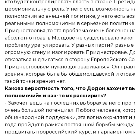
кто будет контролировать власть в стране. Прези
церемониальную роль. У него есть возможность на
полномочия во внешней политике, у него есть во
реальными полномочиями в серьезной политике он
Приднестровья, то эта проблема очень болезненн
абсолютно прав: в Молдове не существовало какого
проблему урегулировать. У разных партий разные 
огромную стену и изолировать Приднестровье. Др
отказаться и двигаться в сторону Европейского Сою
Приднестровьем нужно договариваться. Он прав в
зрения, которая была бы общемолдавской и отраж
такой точки зрения нет.
Какова
вероятность
того
,
что
Додон
захочет
в
полномочий»
и
как
-
то
их
расширить
?
- Захочет, ведь на последних выборах за него про
очень большой потенциал. Любого человека, кото
общенародной поддержки, эта волна окрыляет и
года пройдут в рамках постоянной борьбы между 
продвигать пророссийский курс, и парламентом и