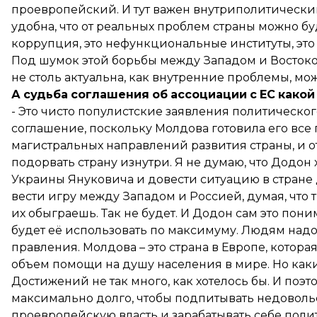
проевропейский. И тут важен внутриполитический 
удобна, что от реальных проблем страны можно бу
коррупция, это нефункциональные институты, это
Под шумок этой борьбы между Западом и Востоко
не столь актуальна, как внутренние проблемы, мо
А
судьба
соглашения
об
ассоциации
с
ЕС
какой
- Это чисто популистские заявления политического
соглашение, поскольку Молдова готовила его все 
магистральных направлений развития страны, и о
подорвать страну изнутри. Я не думаю, что Додон
Украины Януковича и довести ситуацию в стране 
вести игру между Западом и Россией, думая, что
их обыграешь. Так не будет. И Додон сам это пони
будет её использовать по максимуму. Людям надо 
правления. Молдова – это страна в Европе, котор
объем помощи на душу населения в мире. Но каки
Достижений не так много, как хотелось бы. И поэт
максимально долго, чтобы подпитывать недовольс
проевропейскую власть и зарабатывать себе полити