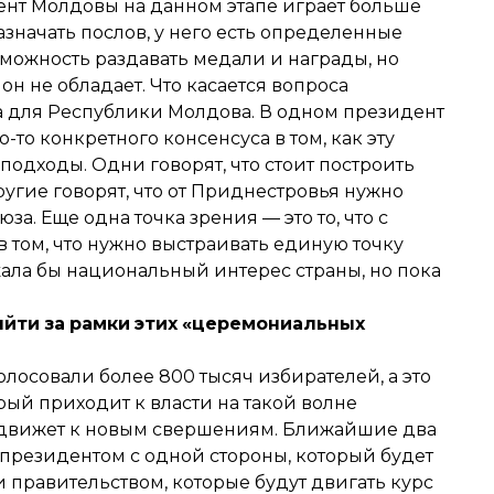
дент Молдовы на данном этапе играет больше
значать послов, у него есть определенные
зможность раздавать медали и награды, но
 не обладает. Что касается вопроса
а для Республики Молдова. В одном президент
-то конкретного консенсуса в том, как эту
подходы. Одни говорят, что стоит построить
угие говорят, что от Приднестровья нужно
за. Еще одна точка зрения — это то, что с
 том, что нужно выстраивать единую точку
ала бы национальный интерес страны, но пока
ыйти
за
рамки
этих
«церемониальных
голосовали более 800 тысяч избирателей, а это
рый приходит к власти на такой волне
 движет к новым свершениям. Ближайшие два
президентом с одной стороны, который будет
 правительством, которые будут двигать курс