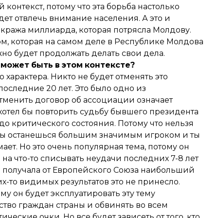
контекст, потому что эта борьба настолько
дет отвлечь внимание населения. А это и
 кража миллиарда, которая потрясла Молдову.
м, которая на самом деле в Республике Молдова
жно будет продолжать делать свои дела.
может
быть
в
этом
контексте
?
 характера. Никто не будет отменять это
последние 20 лет. Это было одно из
тменить договор об ассоциации означает
 хотел бы повторить судьбу бывшего президента
до критического состояния. Потому что нельзя
 ты останешься большим значимым игроком и ты
мает. Но это очень популярная тема, потому он
на что-то списывать неудачи последних 7-8 лет
ая получала от Европейского Союза наибольший
х-то видимых результатов это не принесло.
ому он будет эксплуатировать эту тему
тво граждан страны и обвинять во всем
ческие очки. Но все будет зависеть от того, кто