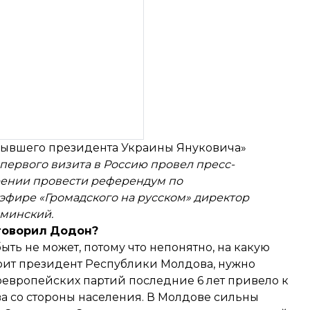
 бывшего президента Украины Януковича»
первого
визита
в
Россию
провел
пресс
-
ении
провести
референдум
по
эфире
«Громадского
на
русском»
директор
ьминский
.
говорил
Додон
?
ыть не может, потому что непонятно, на какую
ворит президент Республики Молдова, нужно
роевропейских партий последние 6 лет привело к
 со стороны населения. В Молдове сильны