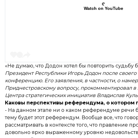
Watch on YouTube
«Не думаю, что Додон хотел бы повторить судьбу
Президент
Республики
Игорь
Додон
после
своего
конференцию
.
Его
заявления
,
в
частности
,
о
намер
Приднестровскому
вопросу
,
прокомментировал
в
Центра
стратегических
инициатив
Владислав
Кул
Каковы
перспективы
референдума
,
о
котором
- На данном этапе ни о каком референдуме речи б
тему будет этот референдум. Вообще все, что го
рассматривать в контексте того, что правление п
довольно ярко выраженному уровню недовольства