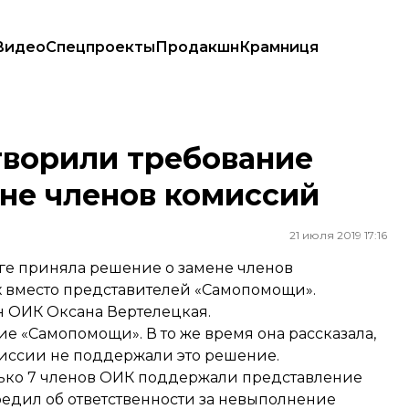
Видео
Спецпроекты
Продакшн
Крамниця
не членов комиссий
творили требование
не членов комиссий
21 июля 2019 17:16
ге приняла решение о замене членов
х вместо представителей «Самопомощи».
н ОИК Оксана Вертелецкая.
е «Самопомощи». В то же время она рассказала,
миссии не поддержали это решение.
олько 7 членов ОИК поддержали представление
редил об ответственности за невыполнение