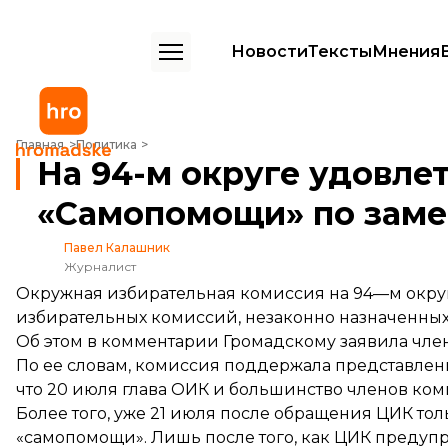
Новости
Тексты
Мнения
На 94-м округе удовлетворили требование «Самопомощи» по заме
Главная
Политика
На 94-м округе удовле
«Самопомощи» по заме
Павел Калашник
Журналист
Окружная избирательная комиссия на 94—м окру
избирательных комиссий, незаконно назначенны
Об этом в комментарии Громадскому заявила чле
По ее словам, комиссия поддержала представлени
что 20 июля глава ОИК и большинство членов ко
Более того, уже 21 июля после обращения ЦИК т
«самопомощи». Лишь после того, как ЦИК предуп