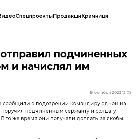
Видео
Спецпроекты
Продакшн
Крамниця
 дом и начислял им «боевые» — ГБР
 отправил подчиненных
м и начислял им
19 октября 2023 13:09
й сообщили о подозрении командиру одной из
й поручил подчиненным сержанту и солдату
 В то же время они получали доплаты за якобы