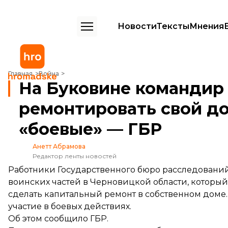
Новости
Тексты
Мнения
На Буковине командир отправил подчиненных ремонтировать свой
Главная
Война
На Буковине командир
ремонтировать свой до
«боевые» — ГБР
Анетт Абрамова
Редактор ленты новостей
Работники Государственного бюро расследовани
воинских частей в Черновицкой области, которы
сделать капитальный ремонт в собственном доме.
участие в боевых действиях.
Об этом
сообщило
ГБР.