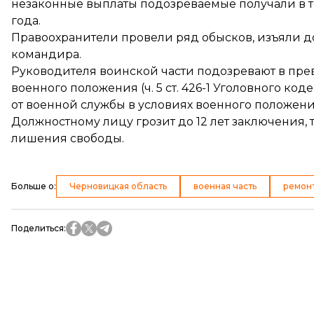
незаконные выплаты подозреваемые получали в те
года.
Правоохранители провели ряд обысков, изъяли 
командира.
Руководителя воинской части подозревают в пре
военного положения (ч. 5 ст. 426-1 Уголовного ко
от военной службы в условиях военного положения (
Должностному лицу грозит до 12 лет заключения, 
лишения свободы.
Больше о
:
Черновицкая область
военная часть
ремон
Поделиться
: