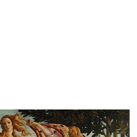
ность цензора, который должен следить за
 появилась после того, как телеканал попал в
и «Рождение Венеры».
а».