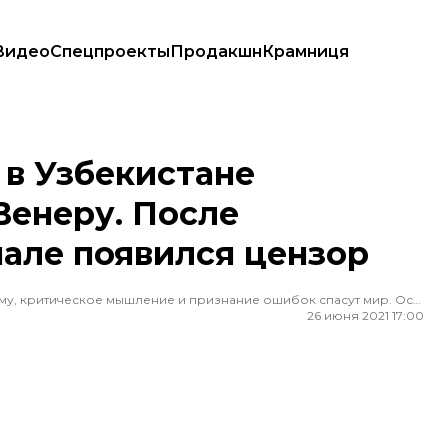
Видео
Спецпроекты
Продакшн
Крамниця
ру. После возмущения на телеканале появился цензор
 в Узбекистане
Венеру. После
але появился цензор
Редактор ленты новостей hromadske. Считаю, что уважение к каждому, критическое мышление и признание ошибок спасут мир. Особенно люблю новости о науке и космос
26 июня 2021 17:00