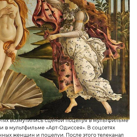
стков «Аклвой». Сотрудник рассказал, что
гих детских каналах Узбекистана.
ы или размывать изображения, противоречащие
 сцен с поцелуями.
сетях возмутились сценой поцелуя в мультфильме
и в мультфильме «Арт-Одиссея». В соцсетях
нных женщин и поцелуи. После этого телеканал