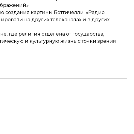
ображений».
ю создания картины Боттичелли. «Радио
лировали на других телеканалах и в других
е, где религия отделена от государства,
тическую и культурную жизнь с точки зрения