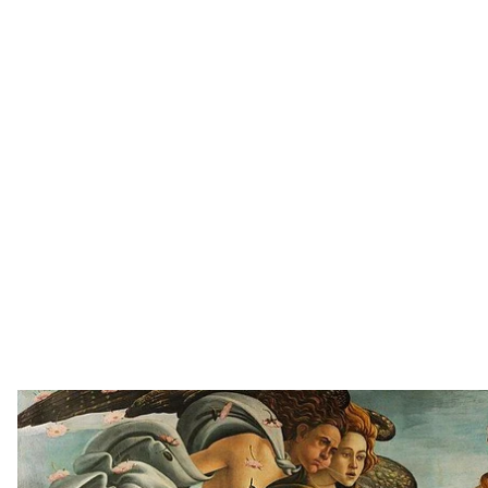
На детском телеканале в Узбекистане ввели долж
духовностью того, что выходит в эфире. Должность
скандал из—за показа картины Сандро Боттичелл
Об этом
сообщает
узбекская служба «Радио Свобод