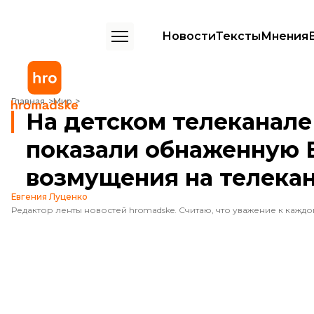
Новости
Тексты
Мнения
На детском телеканале в Узбекистане показали обнаженную Вене
Главная
Мир
На детском телеканале
показали обнаженную 
возмущения на телекан
Евгения Луценко