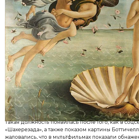
Цензор появился на телеканале для детей и подро
цензоры также будут по крайней мере на двух дру
Задачей нового сотрудника будет вырезать сцен
«узбекской духовности» — это касается, например,
Такая должность появилась после того, как в соц
«Шахерезада», а также показом картины Боттичелл
жаловались, что в мультфильмах показали обнаже