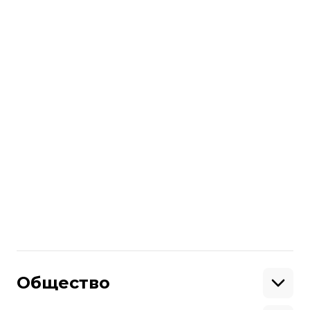
Из гуманитарно-логистических центров
наоккупированную территорию можно
провезти товары недороже 20тыс.
гривен инетяжелее 150 килограммов
наодного человека.
Ранее наДонбассе при пересечении
линии разграничения
умерли двое
пенсионеров
.
Поделиться
:
Общество
Образование