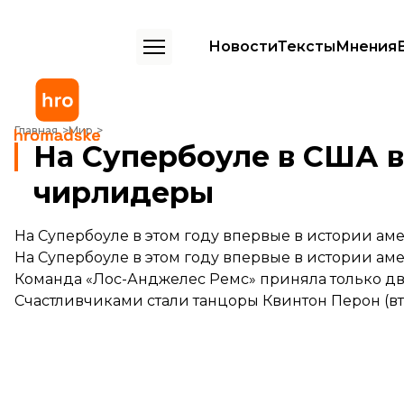
Новости
Тексты
Мнения
На Супербоуле в США впервые выступят мужчины-чирлидеры
Главная
Мир
На Супербоуле в США 
чирлидеры
На Супербоуле в этом году впервые в истории 
На Супербоуле в этом году впервые в истории а
Команда «Лос-Анджелес Ремс» приняла только дв
Счастливчиками стали танцоры Квинтон Перон (вт