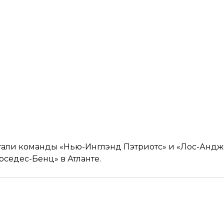
али команды «Нью-Инглэнд Пэтриотс» и «Лос-Андже
рседес-Бенц» в Атланте.