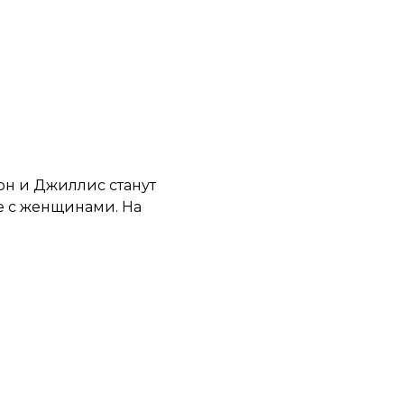
он и Джиллис станут
е с женщинами. На