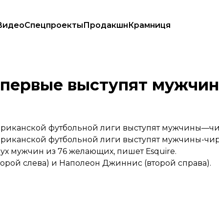
Видео
Спецпроекты
Продакшн
Крамниця
впервые выступят мужчи
американской футбольной лиги выступят мужчины—ч
мериканской футбольной лиги выступят мужчины-чи
ух мужчин из 76 желающих,
пишет
Еsquire.
орой слева) и Наполеон Джиннис (второй справа).