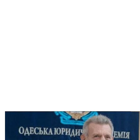
Сергей Кивалов (слев
Национальный университет «Одесская
Национальное антикоррупционное бюро Украины 
Одесского территориального управления Владими