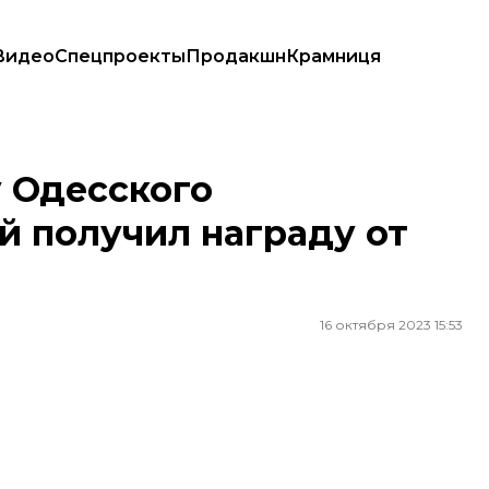
Видео
Спецпроекты
Продакшн
Крамниця
л награду от Кивалова
 Одесского
й получил награду от
16 октября 2023 15:53