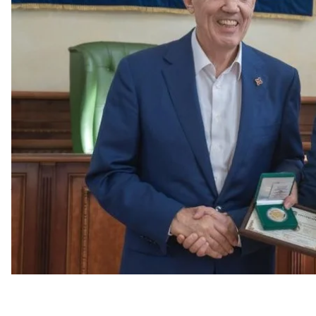
мероприятии с бывшим депутатом—регионалом,
Сергеем Киваловым.
НАБУ
сообщило
, что Деулин принимал участие в
проходило в стенах Национального университета
Издание ZN.UA со ссылкой на источники в НАБУ
п
присутствовали местные представители правоохр
Кивалов вручил награду Деулину, причем не от с
встрече.
«Показательно, что другие гости получили только 
теруправления НАБУ — еще и ценную монету НБУ (
даже это серебро, то цена подарка уже выше 300 
придется расстаться и поставить его на баланс НА