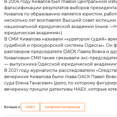
В 2004 году Кивалов был главой Центральной изб
фальсификации результатов выборов президента 
Кивалов по образованию является юристом, рабо
несколько лет возглавлял Высший совет юстиции.
национальной юридической академии (ныне —Н
юридическая академия»).
В СМИ Кивалова называли «куратором судей» вр
судебной и прокурорской системы Одессы». Он
ф
разговоров председателя
ОАСК
Павла Вовка и др
Киваловым СМИ также
связывали
экс-председате
— выпускника Одесской юридической академии
В 2021 году журналисты-расследователи «Следст
вечеринке Кивалова были глава ОАСК Павел Вов
суда Елена Танасевич (дело, по которому фигурир
вечеринку пришли детективы НАБУ, которые хотел
Больше о
:
НАБУ
конфликт интересов