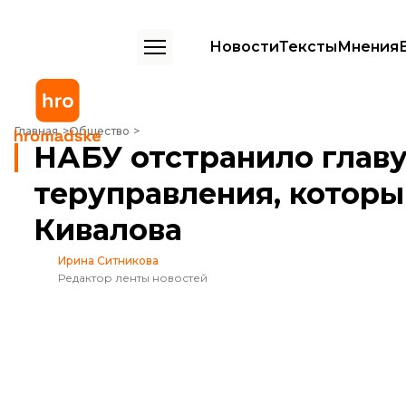
Новости
Тексты
Мнения
НАБУ отстранило главу Одесского теруправления, который получи
Главная
Общество
НАБУ отстранило главу
теруправления, которы
Кивалова
Ирина Ситникова
Редактор ленты новостей