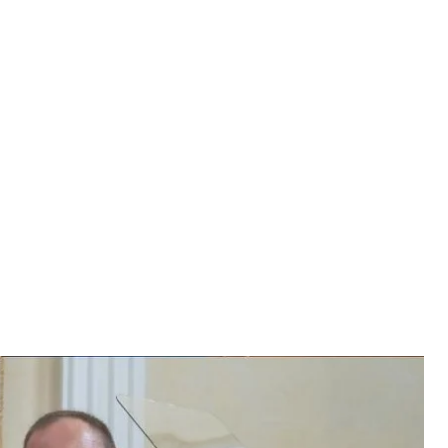
а) и Владимир Деулин
 юридическая академия» / Facebook
временно отстранило директора своего
ра Деулина. Накануне тот «засветился» на