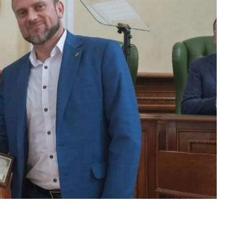
 президентом Одесской юридической академии
 мероприятии по случаю Дня юриста, которое
 «Одесская юридическая академия».
исало
, что на «вечеринке» у Кивалова 8 октября
анительной и судебной системы Одессы. Там
амой академии, а на лично организованной
грамоты и значки, а вот директор Одесского
как можно предположить, судя по фото). Если
гривен. Поэтому с подарком господину Деулину
БУ»
, — отметил собеседник ZN.UA.