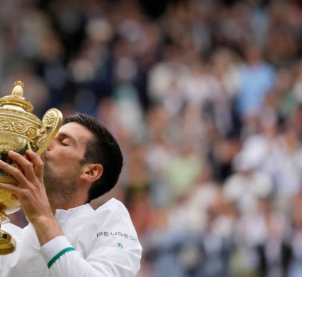
 Надалем.
л итальянца Маттео Берреттини. Встреча длилась
 партию, но развить свой успех не смог.
овым счетом 6:4, после чего забрал и третью
ордах