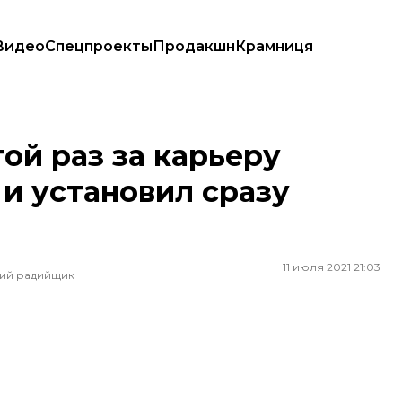
Видео
Спецпроекты
Продакшн
Крамниця
 установил сразу несколько рекордов
ой раз за карьеру
и установил сразу
11 июля 2021 21:03
ший радийщик