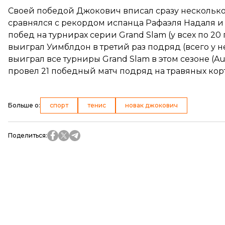
Своей победой Джокович вписал сразу несколько
сравнялся с рекордом испанца
Рафаэля Надаля
и
побед на турнирах серии Grand Slam (у всех по 20
выиграл Уимблдон в третий раз подряд (всего у н
выиграл все турниры Grand Slam в этом сезоне (Au
провел 21 победный матч подряд на травяных корт
Больше о
:
спорт
тенис
новак джокович
Поделиться
: