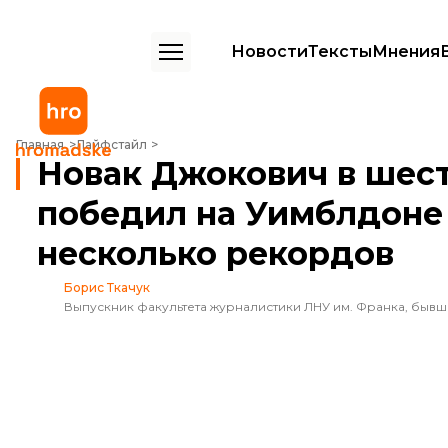
Новости
Тексты
Мнения
Новак Джокович в шестой раз за карьеру победил на Уимблдоне и
Главная
Лайфстайл
Новак Джокович в шест
победил на Уимблдоне 
несколько рекордов
Борис Ткачук
Выпускник факультета журналистики ЛНУ им. Франка, быв