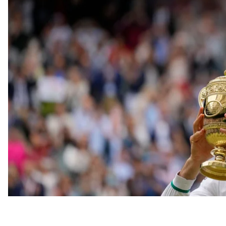
он сравнялся с Роджером Федерером и Рафаэлем
В финале Уимблдона серб в четырех сетах обыгра
3 часа и 27 минут.
Итальянцу удалось выиграть на тай-брейке первую
Джокович выиграл два последующих сета с одинак
партию.
О рек