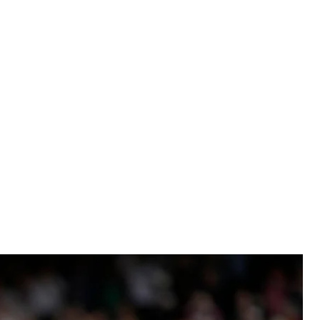
бедителя Уимблдонского турнира, 11 июля 2021 года
y Wigglesworth
яется первой ракеткой мира, уже в шестой раз
 количеству побед на турнирах серии Grand Slam