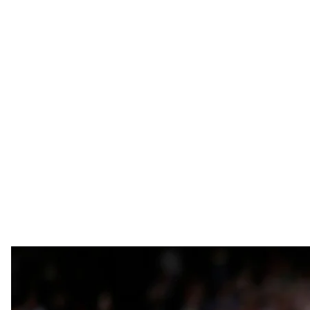
Сербский теннисист Новак Джокович целует кубок по
AP Photo/Kirst
Сербский теннисист Новак Джокович, который явл
за карьеру победил на Уимблдонском турнире. По