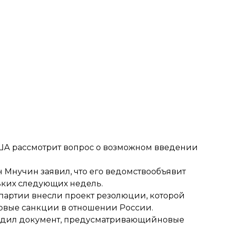
ША рассмотрит вопрос о возможном
введении
Мнучин заявил, что его ведомство
объявит
ьких следующих недель.
 партии внесли проект резолюции, которой
новые санкции в отношении России
.
вердил документ, предусматривающий
новые