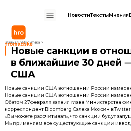
Новости
Тексты
Мнения
Новые санкции в отношении России введут в ближайшие 30 дней
Главная
Политика
Новые санкции в отно
в ближайшие 30 дней 
США
Новые санкции США вотношении России намерен
Новые санкции США вотношении России намерен
Обэтом 27февраля заявил глава Министерства ф
корреспондент Bloomberg Салеха Мохсин вTwitter
«Выможете рассчитывать, что санкции будут зап
Мыприменяем все существующие санкции ивводи