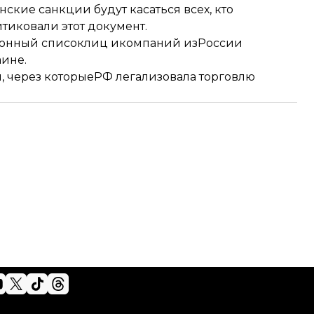
нские санкции будут касаться всех, кто
тиковали этот документ.
онный список
лиц икомпаний изРоссии
аине.
, через которыеРФ легализовала торговлю