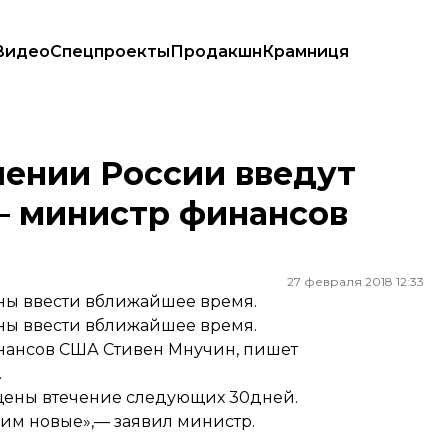
Видео
Спецпроекты
Продакшн
Крамниця
 — министр финансов США
шении России введут
— министр финансов
27 февраля 2018 12:33
ы ввести вближайшее время.
ы ввести вближайшее время.
инансов США Стивен Мнучин, пишет
.
ущены втечение следующих 30дней.
м новые»,— заявил министр.