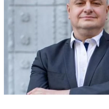
Литвиненко.
Об этом
говорится
на сайте Офиса президента.
Кроме того, Зеленский
уволил
Литвиненко с долж
стратегических исследований (НИСД), где он работа
Литвиненко родился в 1972 году в Киеве. Образов
информатики Академии Федеральной службы конт
2015 году прошел люстрационную проверку). Там
математика».