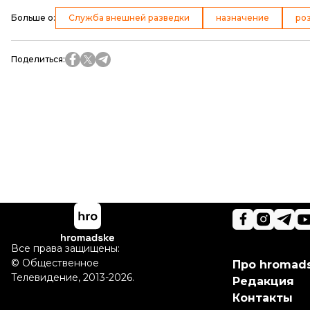
Больше о
:
Служба внешней разведки
назначение
роз
Поделиться
:
Все права защищены:
©
Общественное
Про hromad
Телевидение
,
2013-2026.
Редакция
Контакты