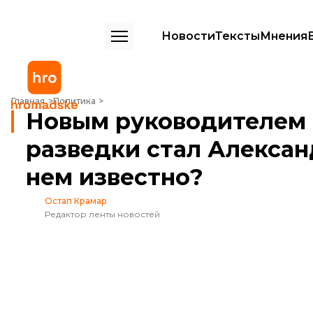
Новости
Тексты
Мнения
Новым руководителем Службы внешней разведки стал Александр Л
Главная
Политика
Новым руководителем
разведки стал Алексан
нем известно?
Остап Крамар
Редактор ленты новостей