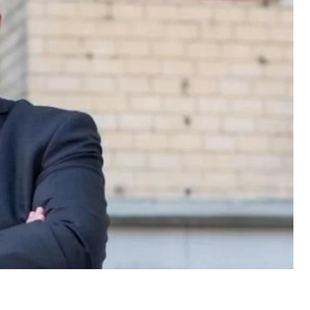
ности главы Национального института
л с августа 2019 года.
ание получил в Институте криптографии, связи и
рразведки России (как уверяет сайт НИСД, в
 он учился на специальности «прикладная