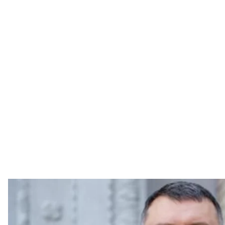
Александр 
Национальный институт стр
Президент Украины Владимир Зеленский решил
разведки Украины. Вместо Валерия Кондратюка т