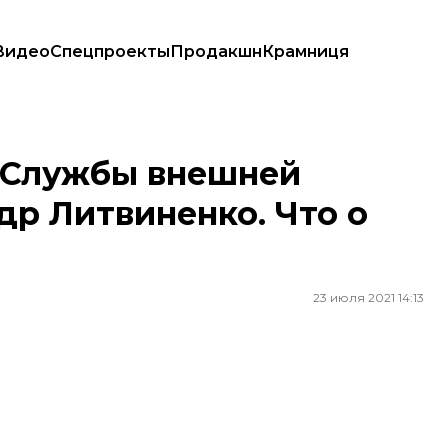
Видео
Спецпроекты
Продакшн
Крамниця
итвиненко. Что о нем известно?
 Службы внешней
др Литвиненко. Что о
23 июля 2021 14:13