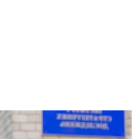
Литвиненко
атегических исследований
 сменить руководителя Службы внешней
еперь эту должность будет занимать Александр