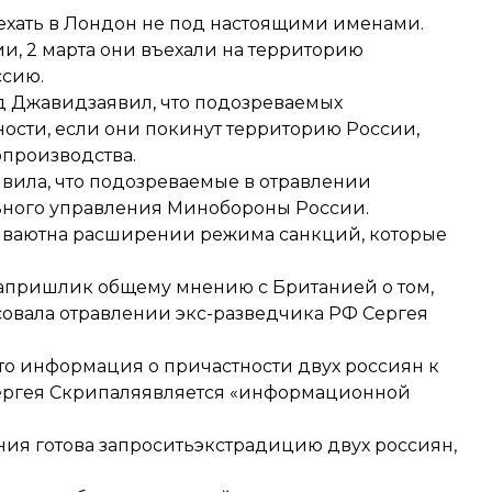
иехать в Лондон не под настоящими именами.
и, 2 марта они въехали на территорию
ссию.
д Джавид
заявил
, что подозреваемых
ности, если они покинут территорию России,
производства.
явила
, что подозреваемые в отравлении
ьного управления Минобороны России.
таиваютна расширении режима санкций, которые
а
пришли
к общему мнению с Британией о том,
совала отравлении экс-разведчика РФ Сергея
что информация о причастности двух россиян к
Сергея Скрипаляявляется «информационной
ания готова запроситьэкстрадицию двух россиян,