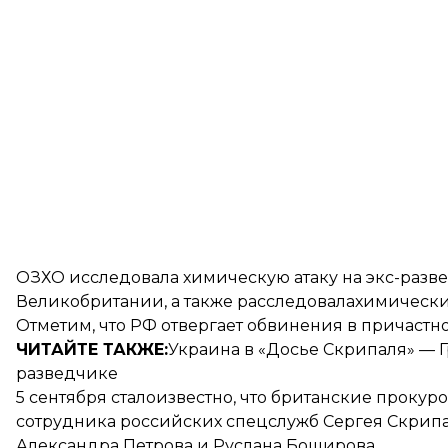
ОЗХО исследовала химическую атаку на экс-разв
Великобритании, а также расследовалахимически
Отметим, что РФ отвергает обвинения в причаст
ЧИТАЙТЕ ТАКЖЕ:
Украина в «Досье Скрипаля» — Г
разведчике
5 сентября стало
известно
, что британские проку
сотрудника российских спецслужб Сергея Скрипа
Александра Петрова и Руслана Боширова.