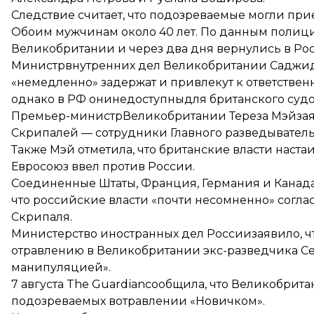
Следствие считает, что подозреваемые могли пр
Обоим мужчинам около 40 лет. По данным полици
Великобритании и через два дня вернулись в Ро
Министрвнутренних дел Великобритании Саджи
«немедленно» задержат и привлекут к ответствен
однако в РФ онинедоступныдля британского судо
Премьер-министрВеликобритании Тереза ​​Мэй
за
Скрипалей — сотрудники Главного разведывател
Также Мэй отметила, что британские власти нас
Евросоюз ввел против России.
Соединенные Штаты, Франция, Германия и Канад
что российские власти «почти несомненно» согла
Скрипаля.
Министерство иностранных дел России
заявило
, 
отравлению в Великобритании экс-разведчика 
манипуляцией».
7 августа The Guardіan
сообщила
, что Великобрит
подозреваемых вотравлении «Новичком».