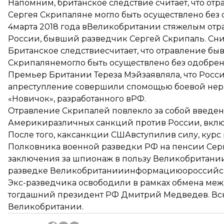
Напомним, британское следствие считает, что от
Сергея Скрипаляне могло быть осуществлено без
4марта 2018 года вВеликобритании с
тяжелым отр
России, бывший разведчик Сергей Скрипаль. Сни
Британское следствие
считает
, что отравление б
Скрипалянемогло быть осуществлено без одобрен
Премьер Британии Тереза ​​Мэй
заявляла
, что Рос
апреступление совершили спомощью боевой нерв
«Новичок», разработанного вРФ.
Отравление Скрипалей повлекло за собой введен
Америкиразличных санкций против России, вклю
После того, каксанкции США
вступили
в силу, курс
Полковника военной разведки РФ на пенсии Серг
заключения за шпионаж в пользу Великобритании
разведке Великобританииинформациюороссийских
Экс-разведчика освободили в рамках обмена межд
тогдашний президент РФ Дмитрий Медведев. Вс
Великобритании.