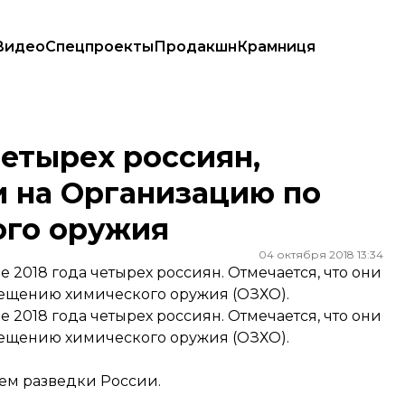
Видео
Спецпроекты
Продакшн
Крамниця
а Организацию по запрещению химического оружия
етырех россиян,
и на Организацию по
ого оружия
04 октября 2018 13:34
2018 года четырех россиян. Отмечается, что они
ещению химического оружия (ОЗХО).
2018 года четырех россиян. Отмечается, что они
ещению химического оружия (ОЗХО).
ем разведки России.