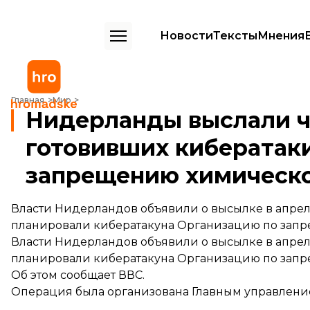
Новости
Тексты
Мнения
Нидерланды выслали четырех россиян, готовивших кибератаки н
Главная
Мир
Нидерланды выслали ч
готовивших кибератак
запрещению химическ
Власти Нидерландов объявили о высылке в апреле 
планировали кибератакуна Организацию по запр
Власти Нидерландов объявили о высылке в апреле 
планировали кибератакуна Организацию по запр
Об этом
сообщает
ВВС.
Операция была организована Главным управлени