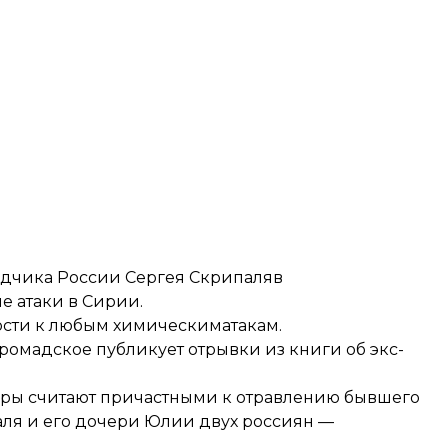
едчика России Сергея Скрипаляв
е атаки в Сирии.
ности к любым химическиматакам.
ромадское публикует отрывки из книги об экс-
роры считают причастными к отравлению бывшего
ля и его дочери Юлии двух россиян —