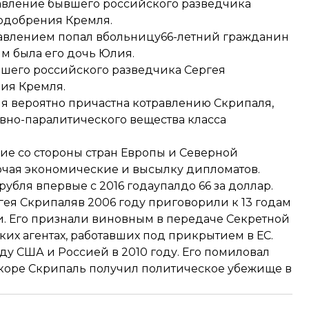
равление бывшего российского разведчика
 одобрения Кремля.
авлением попал вбольницу
66-летний гражданин
м была его дочь Юлия.
ывшего российского разведчика Сергея
ия Кремля.
сия вероятно причастна котравлению Скрипаля,
но-паралитического вещества класса
ие со стороны стран Европы и Северной
чая экономические и высылку дипломатов.
 рубля впервые с 2016 года
упал
до 66 за доллар.
ея Скрипаляв 2006 году приговорили к 13 годам
. Его признали виновным в передаче Секретной
 агентах, работавших под прикрытием в ЕС.
у США и Россией в 2010 году. Его помиловал
коре Скрипаль получил политическое убежище в