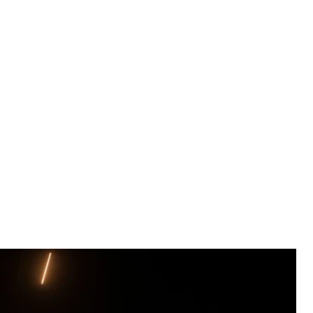
 сектора Газа. 11 мая 2021
mra / AP
длятся вторые сутки. Израильская сторона
н. Палестинцы говорят о более чем двух