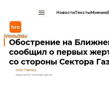
Новости
Тексты
Мнения
Обострение на Ближнем Востоке: Израиль сообщил о первых жертв
Главная
Мир
Обострение на Ближне
сообщил о первых жерт
со стороны Сектора Га
Олег Павлюк
журналіст-міжнародник