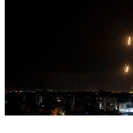
десятках погибших в Секторе Газа.
ОБНОВЛЕНО (23:30).
Палестинская сторона сообщ
детей, и более чем 200 раненых. Израиль заявил 
Тель-Авива и объявил о начале обстрелов цивиль
оружие.
Об этом пишут
BBC
,
Reuters
и
The Times of Israel
.
Палестинская военизированная группировка ХАМАС 
южной части Израиля в течение менее чем пяти м
противовоздушной обороны «Железный купол». В 