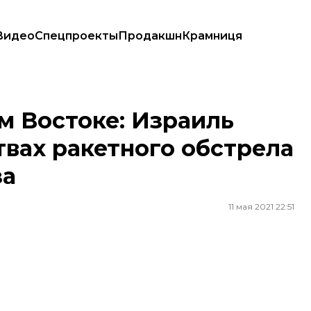
Видео
Спецпроекты
Продакшн
Крамниця
ах ракетного обстрела со стороны Сектора Газа
м Востоке: Израиль
вах ракетного обстрела
за
11 мая 2021 22:51