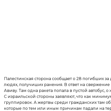
Палестинская сторона сообщает о 28 погибших за д
людях, получиших ранения. В ответ на свержение
Авиву. Там одна ракета попала в пустой автобус, о
С израильской стороны заявляют, что как миним
группировок. А жертвы среди гражданских там об
которые по тем или иным причинам падали на тер