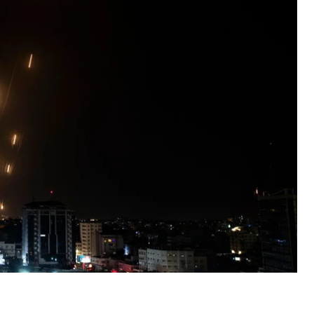
ила о гибели 30 людей, в том числе десяти
о гибели одного человека вследствие обстрела
ных домов, где, по их информации, ХАМАС хранит
заявила, что запустила 137 ракет в сторону
инут, стремясь перегрузить его систему
общем ХАМАС выпустил более 400 ракет.