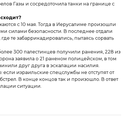
лов Газы и сосредоточила танки на границе с
исходит?
жаются
с 10 мая. Тогда в Иерусалиме произошли
ми силами безопасности. В последнее отдали
 где те забаррикадировались, пытаясь сорвать
олее 300 палестинцев получили ранения, 228 из
орона заявила о 21 раненом полицейском, в том
винили друг друга в эскалации насилия.
 если израильские спецслужбы не отступят от
стрел. В конце концов так и произошло. В ответ
калации ситуации.