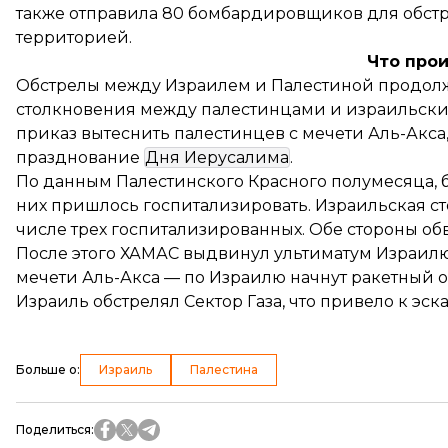
также отправила 80 бомбардировщиков для обстре
территорией.
Что про
Обстрелы между Израилем и Палестиной
продол
столкновения между палестинцами и израильски
приказ вытеснить палестинцев с мечети Аль-Акса,
празднование
Дня Иерусалима
.
По данным Палестинского Красного полумесяца, б
них пришлось госпитализировать. Израильская ст
числе трех госпитализированных. Обе стороны об
После этого ХАМАС выдвинул ультиматум Израилю:
мечети Аль-Акса — по Израилю начнут ракетный об
Израиль обстрелял Сектор Газа, что привело к эс
Больше о
:
Израиль
Палестина
Поделиться
: