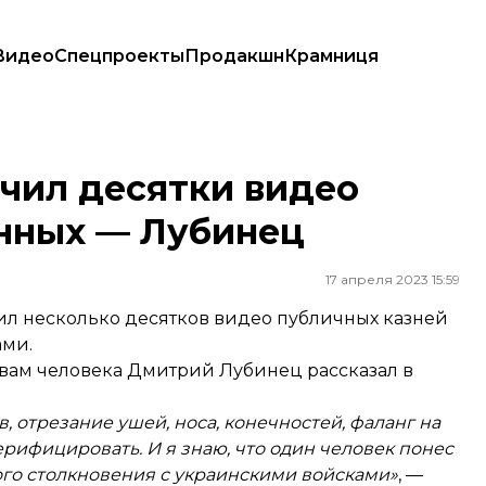
Видео
Спецпроекты
Продакшн
Крамниця
нных — Лубинец
чил десятки видео
енных — Лубинец
17 апреля 2023 15:59
ил несколько десятков видео публичных казней
ами.
авам человека Дмитрий Лубинец
рассказал
в
, отрезание ушей, носа, конечностей, фаланг на
верифицировать. И я знаю, что один человек понес
вого столкновения с украинскими войсками»
, —