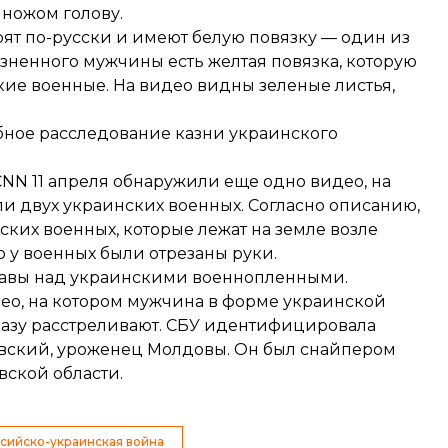
 ножом голову.
ят по-русски и имеют белую повязку — один из
азненного мужчины есть желтая повязка, которую
ие военные. На видео видны зеленые листья,
бное расследование
казни украинского
NN 11 апреля обнаружили еще одно видео, на
ли двух украинских военных
. Согласно описанию,
ских военных, которые лежат на земле возле
 у военных были отрезаны руки.
правы над украинскими военнопленными.
део
, на котором мужчина в форме украинской
разу расстреливают. СБУ
идентифицировала
вский, уроженец Молдовы. Он был снайпером
вской области.
сийско-украинская война