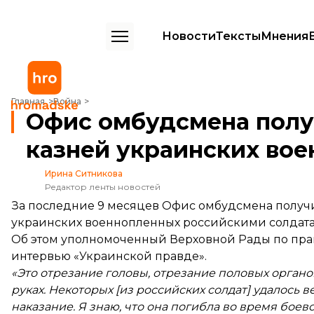
Новости
Тексты
Мнения
Офис омбудсмена получил десятки видео казней украинских вое
Главная
Война
Офис омбудсмена полу
казней украинских во
Ирина Ситникова
Редактор ленты новостей
За последние 9 месяцев Офис омбудсмена получ
украинских военнопленных российскими солдат
Об этом уполномоченный Верховной Рады по пр
интервью «Украинской правде».
«Это отрезание головы, отрезание половых органов
руках. Некоторых [из российских солдат] удалось 
наказание. Я знаю, что она погибла во время бое