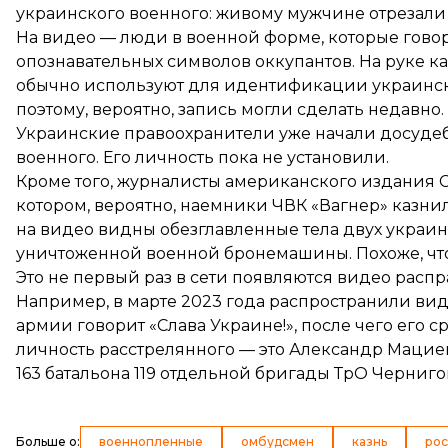
украинского военного: живому мужчине отрезали
На видео — люди в военной форме, которые говор
опознавательных символов оккупантов. На руке к
обычно используют для идентификации украинск
поэтому, вероятно, запись могли сделать недавно.
Украинские правоохранители уже
начали досуде
военного. Его личность пока не установили.
Кроме того, журналисты американского издания C
котором, вероятно, наемники ЧВК «Вагнер»
казни
на видео видны обезглавленные тела двух украин
уничтоженной военной бронемашины. Похоже, что
Это не первый раз в сети появляются видео рас
Например, в марте 2023 года
распространили ви
армии говорит «Слава Украине!», после чего его с
личность
расстрелянного — это Александр Мацие
163 батальона 119 отдельной бригады ТрО Черниго
Больше о
:
военнопленные
омбудсмен
казнь
рос