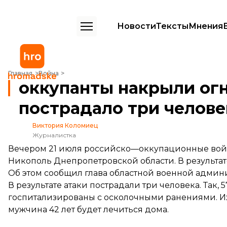
Новости
Тексты
Мнения
оккупанты накрыли огнем Никополь — пострадало три человека
Главная
Война
оккупанты накрыли ог
пострадало три челове
Виктория Коломиец
Журналистка
Вечером 21 июля российско—оккупационные вой
Никополь Днепропетровской области. В результат
Об этом
сообщил
глава областной военной админ
В результате атаки пострадали три человека. Так
госпитализированы с осколочными ранениями. Их
мужчина 42 лет будет лечиться дома.