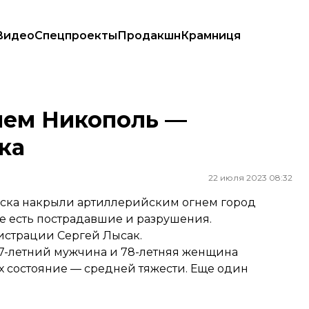
Видео
Спецпроекты
Продакшн
Крамниця
нем Никополь —
ка
22 июля 2023 08:32
ска накрыли артиллерийским огнем город
е есть пострадавшие и разрушения.
истрации Сергей Лысак.
, 57-летний мужчина и 78-летняя женщина
 состояние — средней тяжести. Еще один