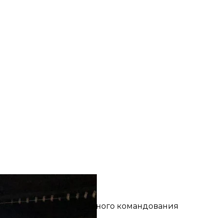
бстрела Никополя
ергей Лисак
ком. Военные из Воздушного командования
».