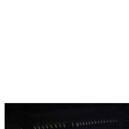
Последствия арто
Telegram / С
Также россияне атаковали область и беспилотни
«Восток» его сбили. Приземлили, вероятно, «Шахед