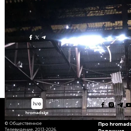
Больше о
:
Днепропетровская область
Никополь
Днеп
Поделиться
:
Все права защищены:
©
Общественное
Про hromad
Телевидение
,
2013-2026.