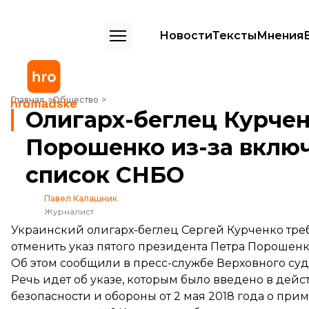
Новости
Тексты
Мнения
Олигарх-беглец Курченко судится с Порошенко из-за включения 
Главная
Общество
Олигарх-беглец Курчен
Порошенко из-за вклю
список СНБО
Павел Калашник
Журналист
Украинский олигарх-беглец Сергей Курченко тре
отменить указ пятого президента Петра Порошенк
Об этом
сообщили
в пресс-службе Верховного суд
Речь идет об указе, которым было введено в дей
безопасности и обороны от 2 мая 2018 года о пр