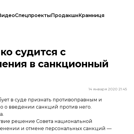
Видео
Спецпроекты
Продакшн
Крамниця
в санкционный список СНБО
ко судится с
чения в санкционный
14 января 2020 21:45
бует в суде признать противоправным и
о о введении санкций против него.
а.
ствие
решение
Совета национальной
именении и отмене персональных санкций —