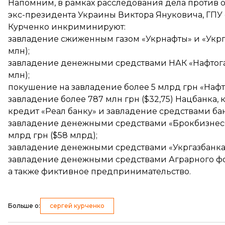
Напомним, в рамках расследования дела против 
экс-президента Украины Виктора Януковича, ГПУ
Курченко инкриминируют:
завладение сжиженным газом «Укрнафты» и «Укрга
млн);
завладение денежными средствами НАК «Нафтогаз 
млн);
покушение на завладение более 5 млрд грн «Нафто
завладение более 787 млн грн ($32,75) Нацбанка
кредит «Реал банку» и завладение средствами бан
завладение денежными средствами «Брокбизнесбанк
млрд грн ($58 млрд);
завладение денежными средствами «Укргазбанка» 
завладение денежными средствами Аграрного фон
а также фиктивное предпринимательство.
Больше о
:
сергей курченко