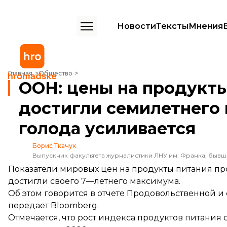
Новости
Тексты
Мнения
ООН: цены на продукты питания в мире достигли семилетнего мак
Главная
Общество
ООН: цены на продукты
достигли семилетнего
голода усиливается
Борис Ткачук
Выпускник факультета журналистики ЛНУ им. Франка, быв
Показатели мировых цен на продукты питания про
достигли своего 7—летнего максимума.
Об этом говорится в отчете Продовольственной и
передает
Bloomberg.
Отмечается, что рост индекса продуктов питания с