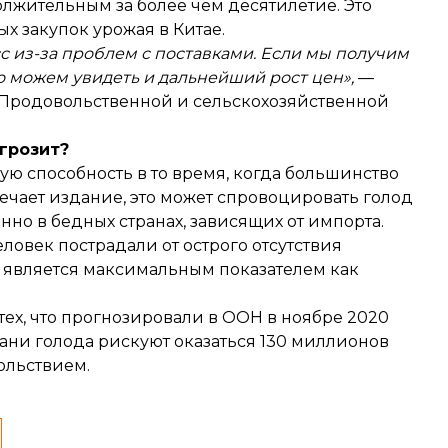
олжительным за более чем десятилетие. Это
х закупок урожая в Китае.
 из-за проблем с поставками. Если мы получим
о можем увидеть и дальнейший рост цен»,
—
 Продовольственной и сельскохозяйственной
 грозит?
ую способность в то время, когда большинство
ечает издание, это может спровоцировать голод
но в бедных странах, зависящих от импорта.
ловек пострадали от острого отсутствия
о является максимальным показателем как
ех, что
прогнозировали в ООН
в ноябре 2020
грани голода рискуют оказаться 130 миллионов
ольствием.