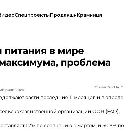
Видео
Спецпроекты
Продакшн
Крамниця
симума, проблема голода усиливается
 питания в мире
 максимума, проблема
07 мая 2021 14:35
ший радийщик
должают расти последние 11 месяцев и в апреле
 сельскохозяйственной организации ООН (FAO),
оставляет 1,7% по сравнению с мартом, и 30,8% по