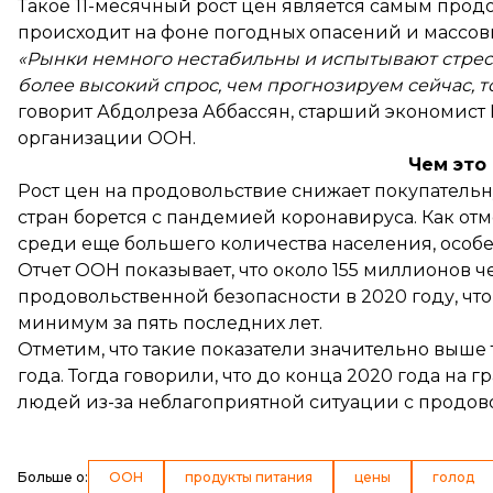
Такое 11-месячный рост цен является самым прод
происходит на фоне погодных опасений и массовы
«Рынки немного нестабильны и испытывают стресс
более высокий спрос, чем прогнозируем сейчас, т
говорит Абдолреза Аббассян, старший экономист
организации ООН.
Чем это
Рост цен на продовольствие снижает покупательн
стран борется с пандемией коронавируса. Как отм
среди еще большего количества населения, особен
Отчет ООН показывает, что около 155 миллионов че
продовольственной безопасности в 2020 году, чт
минимум за пять последних лет.
Отметим, что такие показатели значительно выше т
года. Тогда говорили, что до конца 2020 года на 
людей из-за неблагоприятной ситуации с продов
Больше о
:
ООН
продукты питания
цены
голод