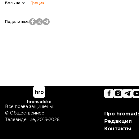
Больше о
:
Греция
Поделиться
:
Все права защищены:
©
Общественное
Про hromad
Телевидение
,
2013-2026.
Редакция
Контакты