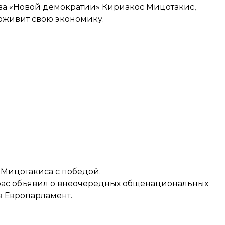
ава «Новой демократии» Кириакос Мицотакис,
 оживит свою экономику.
Мицотакиса с победой.
ас объявил о
внеочередных общенациональных
в Европарламент.