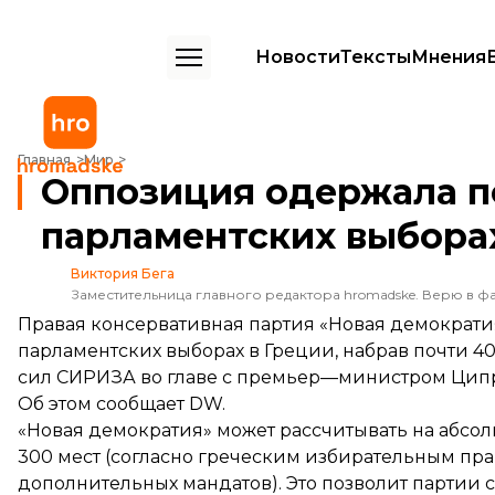
Новости
Тексты
Мнения
Оппозиция одержала победу на досрочных парламентских выбора
Главная
Мир
Оппозиция одержала п
парламентских выбора
Виктория Бега
Заместительница главного редактора hromadske. Верю в фа
Правая консервативная партия «Новая демократи
парламентских выборах в Греции, набрав почти 4
сил СИРИЗА во главе с премьер—министром Ципра
Об этом
сообщает
DW.
«Новая демократия» может рассчитывать на абсолю
300 мест (согласно греческим избирательным пр
дополнительных мандатов). Это позволит партии 