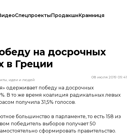
Видео
Спецпроекты
Продакшн
Крамниця
х в Греции
обеду на досрочных
х в Греции
08 июля 2019 09:41
кты, идеи и людей
я» одерживает победу на досрочных
0%. В то же время коалиция радикальных левых
сом получила 31,5% голосов.
тное большинство в парламенте, то есть 158 из
авом победитель выборов получает 50
самостоятельно сформировать правительство.