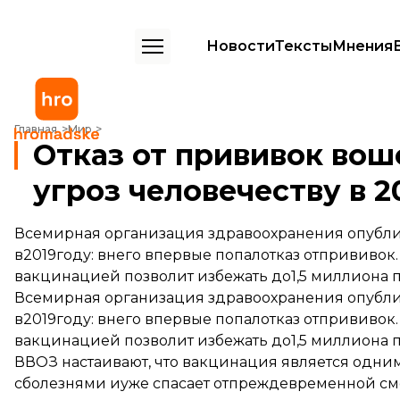
Новости
Тексты
Мнения
Отказ от прививок вошел в список глобальных угроз человечеству 
Главная
Мир
Отказ от прививок вош
угроз человечеству в 2
Всемирная организация здравоохранения опублик
в2019году: внего впервые попалотказ отпрививок
вакцинацией позволит избежать до1,5 миллиона 
Всемирная организация здравоохранения опублик
в2019году: внего впервые попалотказ отпрививо
вакцинацией позволит избежать до1,5 миллиона 
ВВОЗ настаивают, что вакцинация является одни
сболезнями иуже спасает отпреждевременной сме