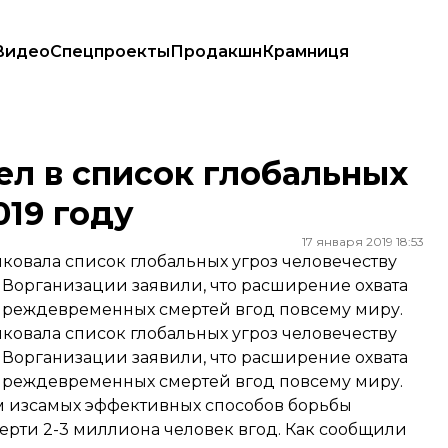
Видео
Спецпроекты
Продакшн
Крамниця
в 2019 году
ел в список глобальных
019 году
17 января 2019 18:53
овала список глобальных угроз человечеству
. Ворганизации заявили, что расширение охвата
преждевременных смертей вгод повсему миру.
овала список глобальных угроз человечеству
к. Ворганизации
заявили
, что расширение охвата
преждевременных смертей вгод повсему миру.
м изсамых эффективных способов борьбы
рти 2-3 миллиона человек вгод. Как сообщили