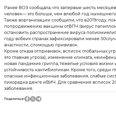
Ранее ВОЗ сообщала, что запервые шесть месяцев 
человек— это больше, чем влюбой год нынешнего
Также ворганизации сообщили, что в2019году, по
попродвижению вакцины отВПЧ (вирус папилломы
остановить распространение вируса полиомиелит
году вобеих странах зафиксировали менее 30случа
вчастности, спомощью прививок.
Кроме отказа отпрививок, всписок глобальных уг
это главная угроза), изменение климата, неинфе
новая пандемия гриппа, тяжелые условия жизни 
устойчивость кантибиотикам. Кроме того, среди 
опасные инфекционные заболевания, слабые си
лихорадка денге иВИЧ. Для сравнения всписок 
заболевания.
Поделиться
: