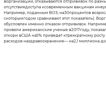
ворганизации, отказываются отпрививок по разны
отсутствиядоступа ксовременным вакцинам инеу
Например, поданным ВОЗ, на30процентов возросл
скоторымгодом сравнивают этот показатель). Ворг
обусловлен именно отказом отпрививок. Наприм
провели американские ученые в2017году, показал
откори вСША на5% приведет ктрехкратному росту
расходов наздравоохранение— на2,1 миллиона до