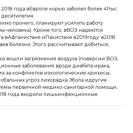
2018 года вЕвропе корью заболел более 41тыс.
 десятилетия.
мимо прочего, планируют усилить работу
 человека). Кроме того, вВОЗ надеются
а вАфганистане иПакистане в2019году: в2018
ев болезни. Этого рассчитывают добиться,
роз вошли загрязнения воздуха (поверсии ВОЗ,
кционные заболевания вроде диабета ирака,
из-за конфликтов иэкологические кризисы,
глобальных угроз лихорадка Эбола идругие
стемы первичной медико-санитарной помощи,
2018 года входили лишьинфекционные