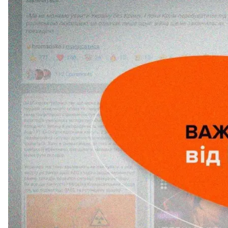
обязанности главы Минкульта; россияне нанесли 
главные новости за 28 июля.
О
Международный олимпийский комитет
предост
украинской спортсменке Ольге Харлан, которую 
Впоследствии Всемирная федерация фехтования 
Дмитрий Кулеба поздравил спортсменку с восстан