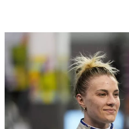
Ольга Харлан на соревнованиях Гран-при FIE по
Назн
Правительство на заседании 28 июля временно в
информационной политики Украины на Ростислав
Карандеев с июля 2020 года был заместителем эк
поддержала 27 июля. За соответствующее решение
Подробнее о том, что известно о Карандееве,
чита