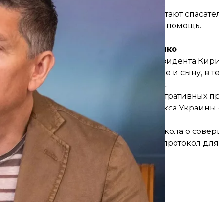
братились три человека. На месте работают спасате
 обход, людям оказывают необходимую помощь.
ккупанты также попали в здание СБУ.
 админпротокол на Кирилла Тимошенко
й заместитель руководителя Офиса президента Ки
тности, он пытался оформить визы себе и сыну, в т
м гостиничном комплексе Emili Resort.
и направило в суд протокол об административных 
вали по
ч. 1, 2 ст. 172-7
и
ч. 1 ст. 172-5
Кодекса Украины 
2023 года, в 15:00, для вручения протокола о сов
ко не явился. Агентство пришлет ему протокол дл