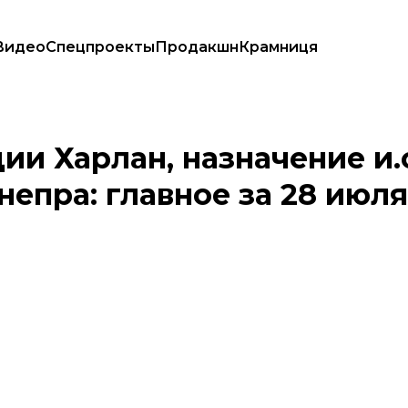
Видео
Спецпроекты
Продакшн
Крамниця
 и обстрел Днепра: главное за 28 июля
и Харлан, назначение и.о
епра: главное за 28 июля