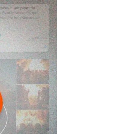
радавшие. Собрали
импийских играх
 фехтованию.
иностранных дел
м числе на Олимпиаде.