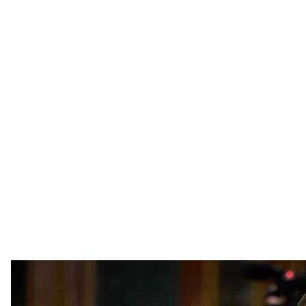
Бывший заместитель руководителя 
Официальное ин
Ровненск