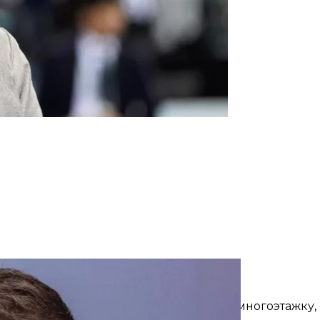
стислав Карандеев / Facebook&nbsp;
Обстрел Днепра
е обстрелы Днепра и попали в жилую многоэтажку