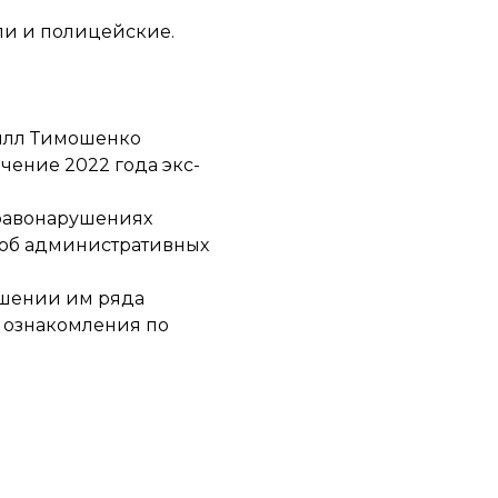
ли и полицейские.
рилл Тимошенко
ечение 2022 года экс-
правонарушениях
об административных
ершении им ряда
я ознакомления по