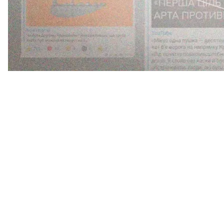
«Правда и достоинство побеждают, когда все мы от
героиня»,
— написал он.