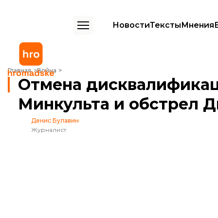
Новости
Тексты
Мнения
Отмена дисквалификации Харлан, назначение и.о. главы Минкульта
Главная
Война
Отмена дисквалификаци
Минкульта и обстрел Дн
Денис Булавин
Журналист