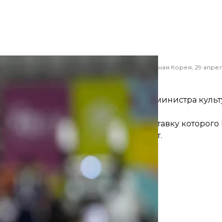
 фехтованию на сабле среди женщин в Сеуле, Южная Корея, 29 апрел
AP Photo / Lee Jin-man
ачение и.о. главы Минкульта
озложило исполнение обязанностей министра культ
а Карандеева.
с-министра Александра Ткаченко, отставку которого
 проголосовал 321 народный депутат.
йте здесь
.