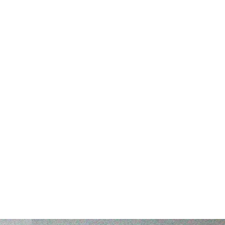
квалификацию Ольги Харлан; правительство назна