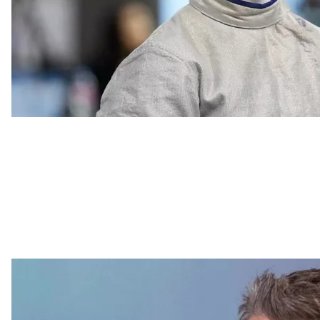
Ро
российские военные 28 июля
совершили
ракетны