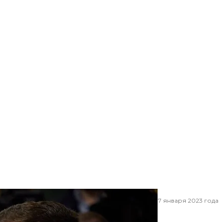
Офиса президента Украины Кирилл Тимошенко, 17 января 2023 года
тернет-представительство президента Украины
ого военкома взяли под стражу