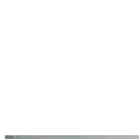
Всемирная федерация фехтования отменила дис