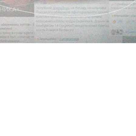
стаиваем их и боремся как один. А теперь к новым 