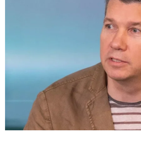
внутренних дел Игорь Клименко.
По состоянию на 21:30 за медицинской помощью о
Клименко отметил, что проводится поквартирный
Президент Владимир Зеленский
сообщил
, что о
НАПК составило
Во время проверки НАПК
установило
, что бывши
использовал полномочия в личных интересах. В час
чиновник трижды бесплатно проживал во львовско
На основании указанных фактов НАПК составило 
Кирилла Тимошенко. Его действия квалифициро
правонарушениях.
НАПК пригласило экс-чиновника прибыть 28 июля 
правонарушений. Несмотря на обещания, Тимошен
почте.