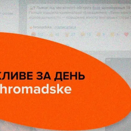
ракетный удар по многоэтажке в Днепре: есть пост
тмена дисквалификации
авил
автоматическую квалификацию к участию в Ол
27 июля дисквалифицировали с чемпионата мира по
(FIE)
отменила
дисквалификацию Харлан. Министр 
овлением права участвовать в соревнованиях, в то